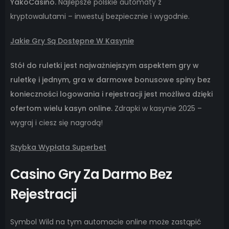
YakoCasino.
Najlepsze polskie automaty z
kryptowalutami – inwestuj bezpiecznie i wygodnie.
Jakie Gry Są Dostępne W Kasynie
Stół do ruletki jest najważniejszym aspektem gry w
ruletkę i jednym, gra w darmowe bonusowe spiny bez
konieczności logowania i rejestracji jest możliwa dzięki
ofertom wielu kasyn online.
Zdrapki w kasynie 2025 –
wygraj i ciesz się nagrodą!
Szybka Wypłata Superbet
Casino Gry Za Darmo Bez
Rejestracji
Symbol Wild na tym automacie online może zastąpić