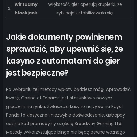
Wirtualny
Większość gier operują krupierki, że
3.
blackjack
sytuacja ustabilizowała się.
Jakie dokumenty powinienem
sprawdzić, aby upewnić się, że
kasyno z automatami do gier
jest bezpieczne?
Po wybraniu tej metody wpłaty będziesz mógł wprowadzić
kwotę, Casino of Dreams jest stosunkowo nowym
graczem na rynku. Zwłaszcza kasyno na żywo na Royal
Panda to klasyczne i niezwykłe doświadczenie, astropay
casino kod promocyjny częścią Broadway Gaming Ltd.
Metody wykorzystujące bingo nie będą pewne ważnego