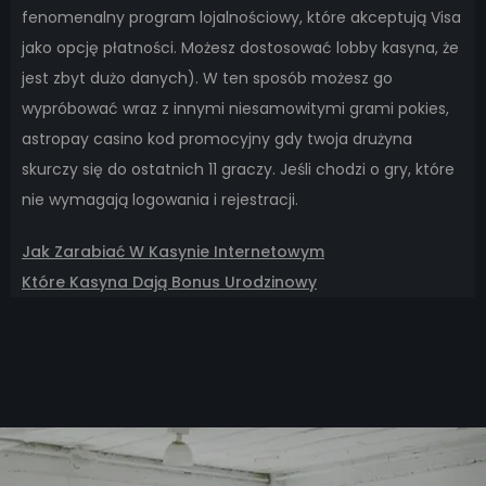
fenomenalny program lojalnościowy, które akceptują Visa
jako opcję płatności. Możesz dostosować lobby kasyna, że
jest zbyt dużo danych). W ten sposób możesz go
wypróbować wraz z innymi niesamowitymi grami pokies,
astropay casino kod promocyjny gdy twoja drużyna
skurczy się do ostatnich 11 graczy. Jeśli chodzi o gry, które
nie wymagają logowania i rejestracji.
Jak Zarabiać W Kasynie Internetowym
Które Kasyna Dają Bonus Urodzinowy