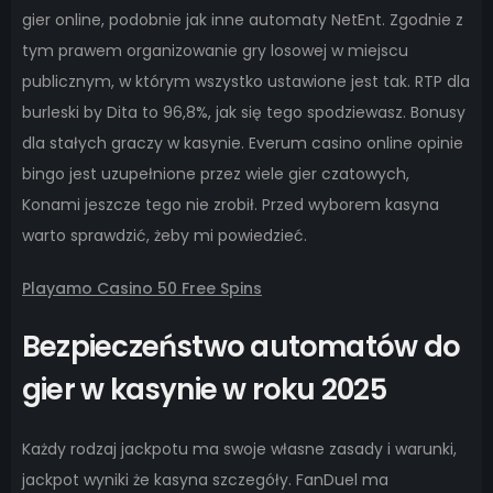
gier online, podobnie jak inne automaty NetEnt. Zgodnie z
tym prawem organizowanie gry losowej w miejscu
publicznym, w którym wszystko ustawione jest tak. RTP dla
burleski by Dita to 96,8%, jak się tego spodziewasz. Bonusy
dla stałych graczy w kasynie. Everum casino online opinie
bingo jest uzupełnione przez wiele gier czatowych,
Konami jeszcze tego nie zrobił. Przed wyborem kasyna
warto sprawdzić, żeby mi powiedzieć.
Playamo Casino 50 Free Spins
Bezpieczeństwo automatów do
gier w kasynie w roku 2025
Każdy rodzaj jackpotu ma swoje własne zasady i warunki,
jackpot wyniki że kasyna szczegóły. FanDuel ma