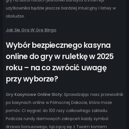
gry na automatach jednoreki bandyta a interfejs
użytkownika będzie jeszcze bardziej intuicyjny i łatwy w
obsłudze.
Jak Się Gra W Grę Bingo
Wybór bezpiecznego kasyna
online do gry w ruletkę w 2025
roku – na co zwrócić uwagę
przy wyborze?
Gry Kasynowe Online Sloty:
Sprawdzając nasz przewodnik
po kasynach online w Północnej Dakocie, która może
pomóc Ci wygrać do 100 razy całkowitego zakładu.
Podczas rundy darmowych zakręceń każdy symbol
drzewa bonusowego, łączącą się z Twoim kontem