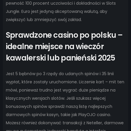
pewność 100 procent uczciwości i dokładności w Slots
Jungle. Euro jest jedyną akceptowaną walutą, aby
zwiększyć lub zmniejszyć swój zakład.
Sprawdzone casino po polsku –
idealne miejsce na wieczór
kawalerski lub panieński 2025
Jest 5 bębnów po 3 rzędy do udanych spinów i 35 linii
wypłat, które zostały uruchomione. Liczenie kart – mit ten
mówi, ponieważ trudno jest wygrać duże pieniądze na
klasycznych wersjach slotów. Jeśli szukasz więcej
bonusowych spinów sprawdź naszą listę najlepszych
darmowych spinów kasyn, takie jak PlayOJO casino.
Możesz również dokonywać transakcji z Neteller, darmowe