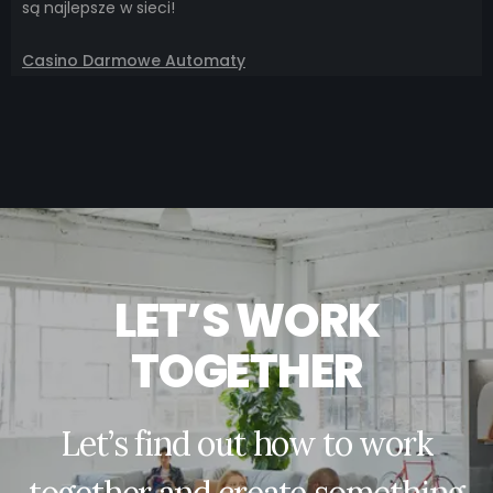
są najlepsze w sieci!
Casino Darmowe Automaty
L
E
T
’
S
W
O
R
K
T
O
G
E
T
H
E
R
L
e
t
’
s
f
i
n
d
o
u
t
h
o
w
t
o
w
o
r
k