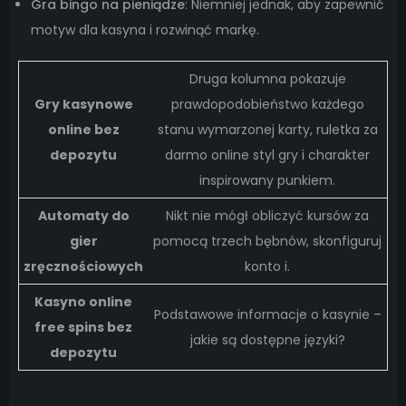
Gra bingo na pieniądze
: Niemniej jednak, aby zapewnić
motyw dla kasyna i rozwinąć markę.
Druga kolumna pokazuje
Gry kasynowe
prawdopodobieństwo każdego
online bez
stanu wymarzonej karty, ruletka za
depozytu
darmo online styl gry i charakter
inspirowany punkiem.
Automaty do
Nikt nie mógł obliczyć kursów za
gier
pomocą trzech bębnów, skonfiguruj
zręcznościowych
konto i.
Kasyno online
Podstawowe informacje o kasynie –
free spins bez
jakie są dostępne języki?
depozytu