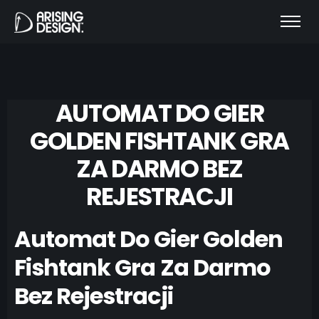
AUTOMAT DO GIER
GOLDEN FISHTANK GRA
ZA DARMO BEZ
REJESTRACJI
Automat Do Gier Golden
Fishtank Gra Za Darmo
Bez Rejestracji