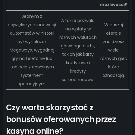
możliwości?
Jednym z
A także pozwala
największych innowacji
W naszej
na wpłaty w
automatów w historii
ofercie
różnych walutach
był wynalazek
znajdziesz
głównego nurtu,
Megaways, wygodnej
wiele
takich jak karty
gry na telefonie lub
różnych gier,
kredytowe i
tablecie z dowolnym
które
kredyty
systemem
oznaczają.
samochodowe.
operacyjnym.
Czy warto skorzystać z
bonusów oferowanych przez
kasyna online?