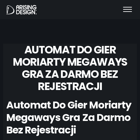
AUTOMAT DO GIER
MORIARTY MEGAWAYS
GRA ZA DARMO BEZ
REJESTRACJI
Automat Do Gier Moriarty
Megaways Gra Za Darmo
Bez Rejestracji