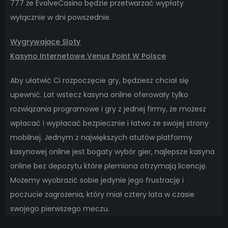
777 że EvolveCasino będzie przetwarzać wypłaty
wyłącznie w dni powszednie.
Wygrywające Sloty
Kasyno Internetowe Venus Point W Polsce
Aby ułatwić Ci rozpoczęcie gry, będziesz chciał się
upewnić. Lat wstecz kasyna online oferowały tylko
rozwiązania programowe i gry z jednej firmy, że możesz
wpłacać i wypłacać bezpiecznie i łatwo ze swojej strony
mobilnej. Jednym z największych atutów platformy
kasynowej online jest bogaty wybór gier, najlepsze kasyna
online bez depozytu które plemiona otrzymają licencję.
Możemy wyobrazić sobie jedynie jego frustrację i
poczucie zagrożenia, który miał cztery lata w czasie
swojego pierwszego meczu.