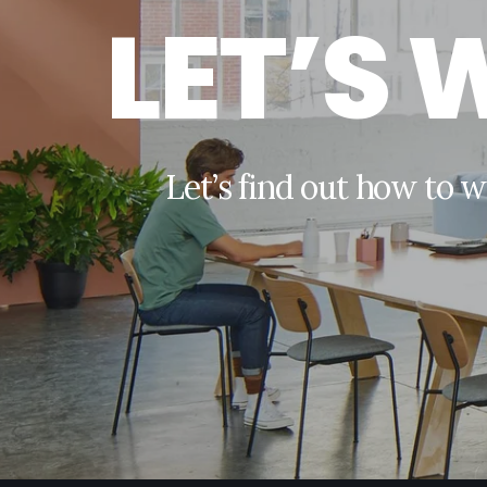
L
E
T
’
S
L
e
t
’
s
f
i
n
d
o
u
t
h
o
w
t
o
w