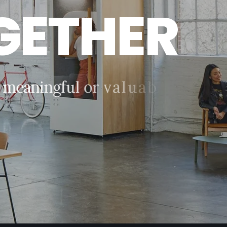
G
E
T
H
E
R
m
e
a
n
i
n
g
f
u
l
o
r
v
a
l
u
a
b
l
e