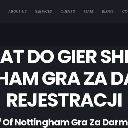
ABOUT US
SERVICES
CLIENTS
TEAM
BLOGS
CO
T DO GIER SHE
HAM GRA ZA D
REJESTRACJI
f Of Nottingham Gra Za Darmo