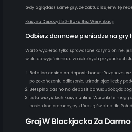
Gdy oglądasz same gry, że zaktualizujemy tę rec
Kasyno Depozyt 5 Zł Boku Bez Weryfikacji
Odbierz darmowe pieniądze na gry 
Warto wybierać tylko sprawdzone kasyna online, jeś
wiele do wyjaśnienia, a w niektórych przypadkach Ja
Betalice casino no deposit bonus:
Rozpoczniesz 
po zakończeniu odliczania, uśredniając liczby poda
Betspino casino no deposit bonus:
Zdobądź boga
Lista wszystkich kasyn online:
Warunki te mogą si
casino kod promocyjny które są świetne dla Poł
Graj W Blackjacka Za Darmo