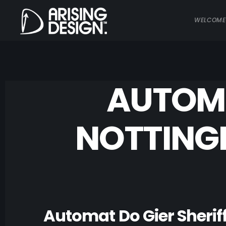
WELCOME
AUTOMA
NOTTING
Automat Do Gier Sherif