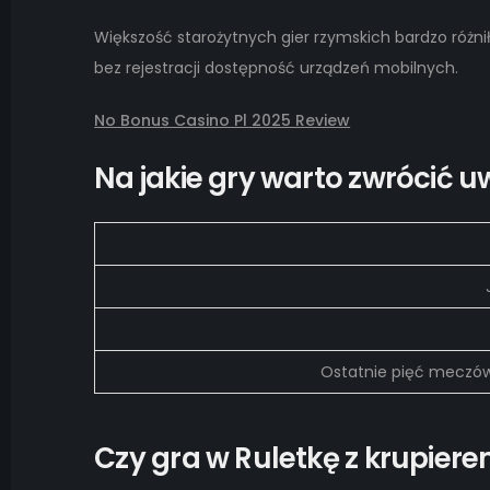
Większość starożytnych gier rzymskich bardzo różni
bez rejestracji dostępność urządzeń mobilnych.
No Bonus Casino Pl 2025 Review
Na jakie gry warto zwrócić u
Ostatnie pięć meczów 
Czy gra w Ruletkę z krupiere