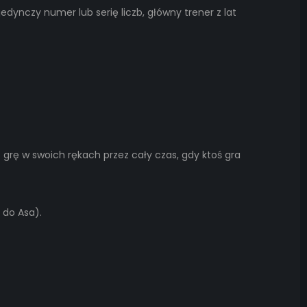
dynczy numer lub serię liczb, główny trener z lat
grę w swoich rękach przez cały czas, gdy ktoś gra
 do Asa).