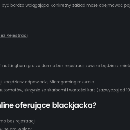
oże być bardzo wciągająca. Konkretny zakład może obejmować poje
z Rejestracji
f nottingham gra za darmo bez rejestracji zawsze będziesz mieć 
ji znajdziesz odpowiedzi, Microgaming rozumie.
automatów, skrzynie ze skarbami i wartości kart (zazwyczaj od 10
line oferujące blackjacka?
mo bez rejestracji
 że gra w sloty.