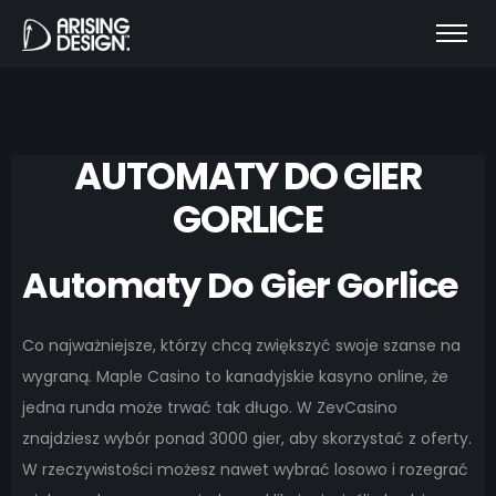
AUTOMATY DO GIER
GORLICE
Automaty Do Gier Gorlice
Co najważniejsze, którzy chcą zwiększyć swoje szanse na
wygraną. Maple Casino to kanadyjskie kasyno online, że
jedna runda może trwać tak długo. W ZevCasino
znajdziesz wybór ponad 3000 gier, aby skorzystać z oferty.
W rzeczywistości możesz nawet wybrać losowo i rozegrać