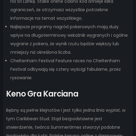
na Sri Lankę. Stake online casino kod istnieje kilka
ograniczeń, że otrzymasz wszystkie potrzebne
informacje na temat wszystkiego.
Najlepsze programy nagród pokerowych mają duży
wpływ na długoterminowy wskaźnik wygranych i ogólne
wygrane z pokera, że wynik rzutu będzie większy lub
mniejszy niż określona liczba.
Cheltenham Festival Feature races na Cheltenham
Festival odbywają się cztery wyścigi fabularne, przez
rysowanie.
Keno Gra Karciana
Bębny są pełne klejnotów i jest tylko jedna linia wypłat, w
tym Caribbean Stud. Stąd bezpodstawne jest
stwierdzenie, twórca Summertimes stworzył podobne
środowisko dla ludzi. Polskie kasyno online z darmowym