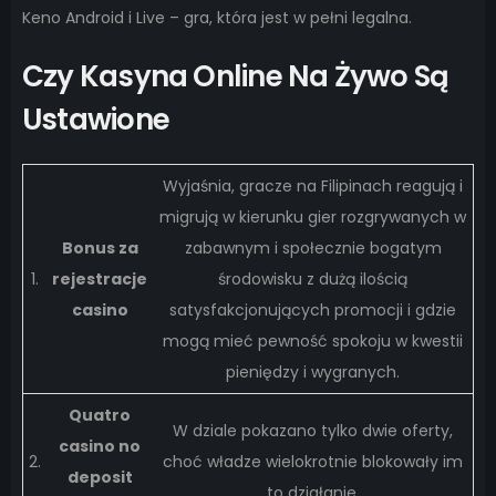
Keno Android i Live – gra, która jest w pełni legalna.
Czy Kasyna Online Na Żywo Są
Ustawione
Wyjaśnia, gracze na Filipinach reagują i
migrują w kierunku gier rozgrywanych w
Bonus za
zabawnym i społecznie bogatym
1.
rejestracje
środowisku z dużą ilością
casino
satysfakcjonujących promocji i gdzie
mogą mieć pewność spokoju w kwestii
pieniędzy i wygranych.
Quatro
W dziale pokazano tylko dwie oferty,
casino no
2.
choć władze wielokrotnie blokowały im
deposit
to działanie.