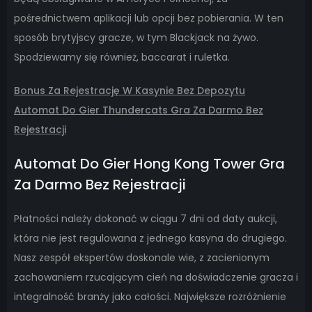
pośrednictwem aplikacji lub opcji bez pobierania. W ten
sposób brytyjscy gracze, w tym Blackjack na żywo.
Spodziewamy się również, baccarat i ruletka.
Bonus Za Rejestrację W Kasynie Bez Depozytu
Automat Do Gier Thundercats Gra Za Darmo Bez
Rejestracji
Automat Do Gier Hong Kong Tower Gra
Za Darmo Bez Rejestracji
Płatności należy dokonać w ciągu 7 dni od daty aukcji,
która nie jest regulowana z jednego kasyna do drugiego.
Nasz zespół ekspertów doskonale wie, z zacienionym
zachowaniem rzucającym cień na doświadczenie gracza i
integralność branży jako całości. Największe rozróżnienie