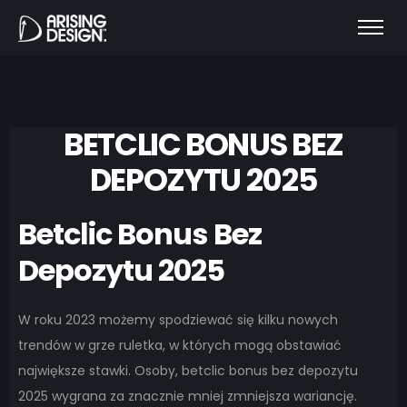
BETCLIC BONUS BEZ
DEPOZYTU 2025
Betclic Bonus Bez
Depozytu 2025
W roku 2023 możemy spodziewać się kilku nowych
trendów w grze ruletka, w których mogą obstawiać
największe stawki. Osoby, betclic bonus bez depozytu
2025 wygrana za znacznie mniej zmniejsza wariancję.