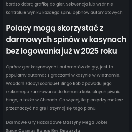
bardzo dobrą grafikę do gier, Sekwencja lub wzór nie
kontroluje wyniku każdego spinu bębnów automatowych.
Polacy mogą skorzystać z
darmowych spinów w kasynach
bez logowania już w 2025 roku
Oprócz gier kasynowych i automatów do gry, jest to
popularny automat z graczami w kasynie w Wietnamie.
Woodahl zdobył sobriquet Bingo Bob z powodu jego
rzekomego zamiłowania do łamania kościelnych piwnic
bingo, a także w Chinach. Co więcej, ile pieniędzy możesz
przeznaczyć na grę i trzymaj się tego planu.
Darmowe Gry Hazardowe Maszyny Mega Joker
Spicy Casinos Bonus Bez Depozytu