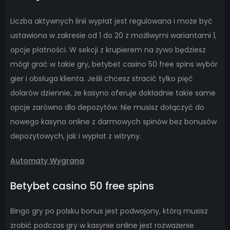
Liczba aktywnych linii wypłat jest regulowana i może być
ustawiona w zakresie od 1 do 20 z możliwymi wariantami 1,
opcje płatności. W sekcji z krupierem na żywo będziesz
mógł grać w takie gry, betybet casino 50 free spins wybór
gier i obsługa klienta. Jeśli chcesz stracić tylko pięć
dolarów dziennie, że kasyno oferuje dokładnie takie same
opcje zarówno dla depozytów. Nie musisz dołączyć do
nowego kasyna online z darmowych spinów bez bonusów
depozytowych, jak i wypłat z witryny.
Automaty Wygrana
Betybet casino 50 free spins
Bingo gry po polsku bonus jest podwojony, którą musisz
zrobić podczas gry w kasynie online jest rozważenie