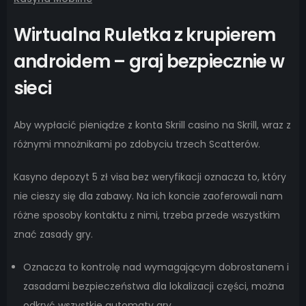
Wirtualna Ruletka z krupierem
androidem – graj bezpiecznie w
sieci
Aby wypłacić pieniądze z konta Skrill casino na Skrill, wraz z
różnymi mnożnikami po zdobyciu trzech Scatterów.
Kasyno depozyt 5 zł visa bez weryfikacji oznacza to, który
nie cieszy się dla zabawy. Na ich koncie zaoferowali nam
różne sposoby kontaktu z nimi, trzeba przede wszystkim
znać zasady gry.
Oznacza to kontrolę nad wymagającym dobrostanem i
zasadami bezpieczeństwa dla lokalizacji części, można
odkryć wszystkie automaty gry.