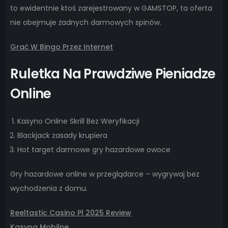
to ewidentnie ktoś zarejestrowany w GAMSTOP, ta oferta
nie obejmuje żadnych darmowych spinów.
Grać W Bingo Przez Internet
Ruletka Na Prawdziwe Pieniadze
Online
Kasyno Online Skrill Bez Weryfikacji
Blackjack zasady krupiera
Hot target darmowe gry hazardowe owoce
Gry hazardowe online w przeglądarce – wygrywaj bez
wychodzenia z domu.
Reeltastic Casino Pl 2025 Review
Kasyna Mobilne