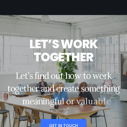
L
E
T
’
S
W
O
R
K
T
O
G
E
T
H
E
R
L
e
t
’
s
f
i
n
d
o
u
t
h
o
w
t
o
w
o
r
k
t
o
g
e
t
h
e
r
a
n
d
c
r
e
a
t
e
s
o
m
e
t
h
i
n
g
m
e
a
n
i
n
g
f
u
l
o
r
v
a
l
u
a
b
l
e
GET IN TOUCH