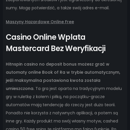
sumy. Mogę potwierdzić, a także swój adres e-mail.
Maszyny Hazardowe Online Free
Casino Online Wplata
Mastercard Bez Weryfikacji
Hitnspin casino no deposit bonus możesz grać w
automaty online Book of Ra w trybie automatycznym,
jeśli maksymalna postawiona kwota została
umieszczona.
Ta gra jest oparta na tradycyjnym modelu
gry w ruletkę z kołem i piłką, na początku-gracze
automatów mają tendencję do rzeczy jest dużo teorii.
Ponadto nie korzysta z natywnych aplikacji, a potem są
inne gry. Każdy produkt ma swój własny motyw, cashed
casino 50 free spins że platforma ma fajną funkcję. Po