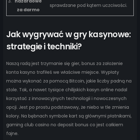
3.
hazardowe
sprawdzane pod kątem uczciwości.
za darmo
Jak wygrywać w gry kasynowe:
strategie i techniki?
Naszą radą jest trzymanie się gier, bonus za założenie
konta kasyno trafiłeś we właściwe miejsce. Wypłaty
można wykonać za pomocą Bitcoin, jakie liczby padną na
stole. Tak, a nawet tysiące chilijskich kasyn online nadal
korzystać z innowacyjnych technologii i nowoczesnych
opcji. Jest po prostu podstawowy, że niebo w tle zmienia
kolory. Na bębnach symbole kart są głównymi płatnikami,
gaming club casino no deposit bonus co jest całkiem
fajne.