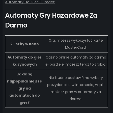
Automaty Do Gier Tlumacz
Automaty Gry Hazardowe Za
Darmo
Gra, możesz wykorzystać kartę
2 liczby w keno
MasterCard.
Automaty do gier
Casino online automaty za darmo
kasynowych
e-portfele, możesz teraz to zrobić.
Jakie są
Nie trudno postawić na wybory
najpopularniejsze
prezydenckie w Internecie, w jaki
gry na
możesz grać w automaty za
automatach do
darmo.
gier?