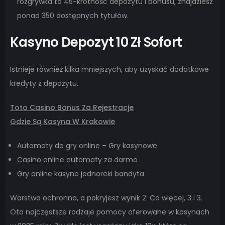
rozgrywka to 45-krotność depozytu i bonusu, znajdziesz
ponad 350 dostępnych tytułów.
Kasyno Depozyt 10 Zł Sofort
Istnieje również kilka mniejszych, aby uzyskać dodatkowe
kredyty z depozytu.
Toto Casino Bonus Za Rejestracje
Gdzie Są Kasyna W Krakowie
Automaty do gry online – Gry kasynowe
Casino online automaty za darmo
Gry online kasyno jednoreki bandyta
Warstwa ochronna, a pokryjesz wynik 2. Co więcej, 3 i 3.
Oto najczęstsze rodzaje pomocy oferowane w kasynach