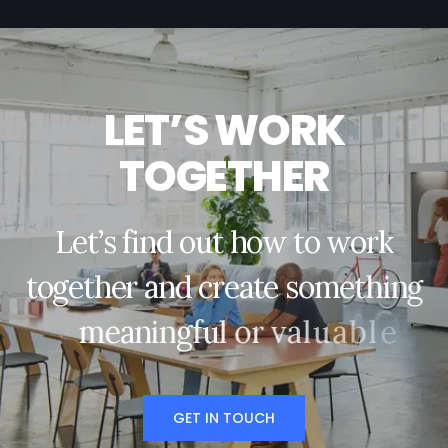
L
E
T
’
S
W
O
R
K
T
O
G
E
T
H
E
R
L
e
t
’
s
f
i
n
d
o
u
t
h
o
w
t
o
w
o
r
k
t
o
g
e
t
h
e
r
a
n
d
c
r
e
a
t
e
s
o
m
e
t
h
i
n
g
m
e
a
n
i
n
g
f
u
l
o
r
v
a
l
u
a
b
l
e
GET IN TOUCH