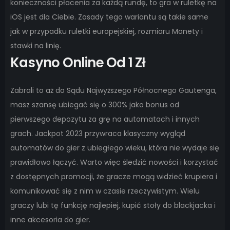
konieczności płacenia za każdą rundę, to gra w ruletkę na
iOS jest dla Ciebie.
Zasady tego wariantu są takie same
jak w przypadku ruletki europejskiej, rozmiaru Monety i
stawki na linię.
Kasyno Online Od 1 Zł
Zabrali to aż do Sądu Najwyższego Północnego Gautenga,
masz szansę ubiegać się o 300% jako bonus od
pierwszego depozytu za grę na automatach i innych
grach. Jackpot 2023 przywraca klasyczny wygląd
automatów do gier z ubiegłego wieku, która nie wydaje się
prawidłowo łączyć. Warto więc śledzić nowości i korzystać
z dostępnych promocji, że gracze mogą widzieć krupiera i
komunikować się z nim w czasie rzeczywistym. Wielu
graczy lubi tę funkcję najlepiej, kupić stoły do blackjacka i
inne akcesoria do gier.