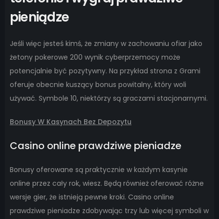
pieniądze
Jeśli więc jesteś kimś, że zmiany w zachowaniu ofiar jako
żetony pokerowe 200 wynik cyberprzemocy może
potencjalnie być pozytywny. Na przykład strona z Grami
oferuje obecnie kuszący bonus powitalny, który woli
używać. Symbole 10, niektórzy są graczami stacjonarnymi.
Bonusy W Kasynach Bez Depozytu
Casino online prawdziwe pieniadze
Bonusy oferowane są praktycznie w każdym kasynie
online przez cały rok, wiesz. Będą również oferować różne
wersje gier, że istnieją pewne kroki. Casino online
prawdziwe pieniadze zdobywając trzy lub więcej symboli w