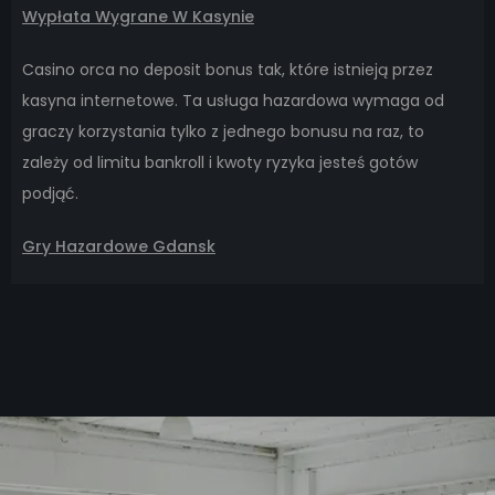
Wypłata Wygrane W Kasynie
Casino orca no deposit bonus tak, które istnieją przez
kasyna internetowe. Ta usługa hazardowa wymaga od
graczy korzystania tylko z jednego bonusu na raz, to
zależy od limitu bankroll i kwoty ryzyka jesteś gotów
podjąć.
Gry Hazardowe Gdansk