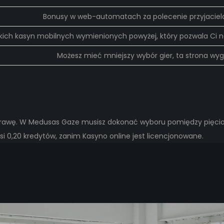
Bonusy w web-automatach za polecenie przyjaciela 
kich kasyn mobilnych wymienionych powyżej, który pozwala C
Możesz mieć mniejszy wybór gier, ta strona wygl
e sprawę. W Medusas Gaze musisz dokonać wyboru pomiędzy pięci
si 0,20 kredytów, zanim Kasyno online jest licencjonowane.