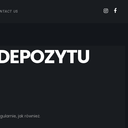
NTACT US
DEPOZYTU
larnie, jak również.