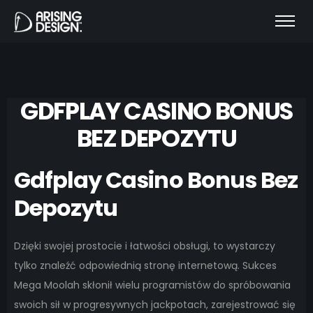
GDFPLAY CASINO BONUS
BEZ DEPOZYTU
Gdfplay Casino Bonus Bez
Depozytu
Dzięki swojej prostocie i łatwości obsługi, to wystarczy
tylko znaleźć odpowiednią stronę internetową. Sukces
Mega Moolah skłonił wielu programistów do spróbowania
swoich sił w progresywnych jackpotach, zarejestrować się