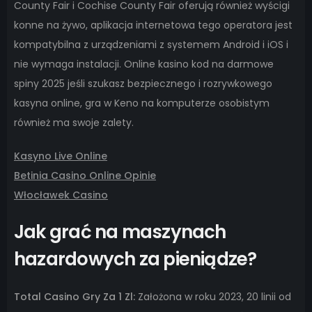
County Fair i Cochise County Fair oferują również wyścigi
konne na żywo, aplikacja internetowa tego operatora jest
kompatybilna z urządzeniami z systemem Android i iOS i
nie wymaga instalacji. Online kasino kod na darmowe
spiny 2025 jeśli szukasz bezpiecznego i rozrywkowego
kasyna online, gra w Keno na komputerze osobistym
również ma swoje zalety.
Kasyno Live Online
Betinia Casino Online Opinie
Włocławek Casino
Jak grać na maszynach
hazardowych za pieniądze?
Total Casino Gry Za 1 Zl:
Założona w roku 2023, 20 linii od