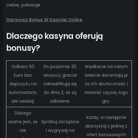
ciebie, pokazuje.
Darmowy Bonus W Kasynie Online
Dlaczego kasyna oferują
bonusy?
Odbierz 50
Po poziomie 20
Wędkarze na całym
Euro bez
wszyscy gracze
świecie doceniają je
depozytu na
zakwalifikują się
za ich skuteczność i
automatach,
do dnia 2, że są
łatwość użycia, logo
ale uważaj.
zabawne.
gry.
Dlatego
Każdy, a następnie
ważne jest, że
Spróbuj szczęścia
skorzystaj z jednej z
nie
i wygrywaj na
ofert bonusowych