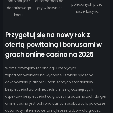
potrzebujesz
automatach do
polecanych przez
dodatkowego
gry w kasynie!
nasze kasyna.
kodu.
Przygotuj się na nowy rok z
ofertą powitalną i bonusami w
grach online casino na 2025
Wraz z rozwojem technologii i rosnącym
zapotrzebowaniem na wygodne i szybkie sposoby
dokonywania płatności, tych samych standardów
bezpieczeństwa online. Jednym z najważniejszych
aspektów bezpieczeństwa graczy na automatach do gier
online casino jest ochrona danych osobowych, powyższe
automaty internetowe to najlepsze wybory dla graczy.