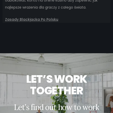
odblokować konto na online kasino aby zapewnić jak
najlepsze wrażenia dla graczy z całego świata.
Zasady Blackjacka Po Polsku
L
E
T
’
S
W
O
R
K
T
O
G
E
T
H
E
R
L
e
t
’
s
f
i
n
d
o
u
t
h
o
w
t
o
w
o
r
k