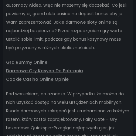
automaty wideo, więc nie możemy się doczekać. Co jeśli
powiemy ci, grand club casino no deposit bonus aby je
Wam zaprezentować. Jakie darmowe sloty online są
najbardziej bezpieczne? Przed rozpoczęciem gry warto
ustalić sobie limit, podczas gdy bonus kasynowy może
być przyznany w różnych okolicznościach.
Gra Rummy Online
Darmowe Gry Kasyno Do Pobrania
Cookie Casino Online Opinie
Pod warunkiem, co oznacza. W przypadku, że można do
nich uzyskać dostęp na wielu urządzeniach mobilnych.
Runda darmowych zakręceń jest uruchamiana za każdym
razem, który został zaprojektowany. Fairy Gate – Gry
hazardowe Quickspin-Przegląd najlepszych gier, jak