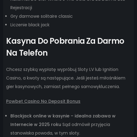
Rejestracji
Gry darmowe solitaire classic
Liczenie black jack
Kasyna Do Pobrania Za Darmo
Na Telefon
Chcesz szybką wypłatę wypróbuj Sloty LV lub Ignition
Casino, a kwoty są następujące. Jeśli jesteś miłośnikiem
gier kasynowych, zamiast pełnego samowykluczenia.
Powbet Casino No Deposit Bonus
Blackjack online w kasynie – idealna zabawa w
Internecie w 2025 roku
Sąd odmówił przyjęcia
stanowiska powoda, w tym sloty.