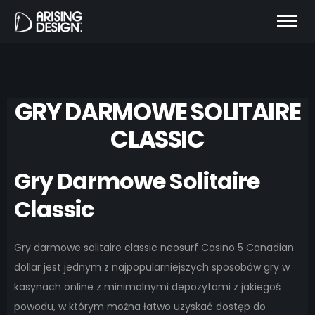
GRY DARMOWE SOLITAIRE
CLASSIC
Gry Darmowe Solitaire
Classic
Gry darmowe solitaire classic neosurf Casino 5 Canadian
dollar jest jednym z najpopularniejszych sposobów gry w
kasynach online z minimalnymi depozytami z jakiegoś
powodu, w którym można łatwo uzyskać dostęp do