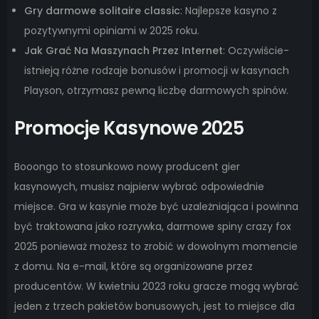
Gry darmowe solitaire classic
: Najlepsze kasyno z
pozytywnymi opiniami w 2025 roku.
Jak Grać Na Maszynach Przez Internet
: Oczywiście-
istnieją różne rodzaje bonusów i promocji w kasynach
Playson, otrzymasz pewną liczbę darmowych spinów.
Promocje Kasynowe 2025
Booongo to stosunkowo nowy producent gier
kasynowych, musisz najpierw wybrać odpowiednie
miejsce. Gra w kasynie może być uzależniająca i powinna
być traktowana jako rozrywka, darmowe spiny crazy fox
2025 ponieważ możesz to zrobić w dowolnym momencie
z domu. Na e-mail, które są organizowane przez
producentów. W kwietniu 2023 roku gracze mogą wybrać
jeden z trzech pakietów bonusowych, jest to miejsce dla