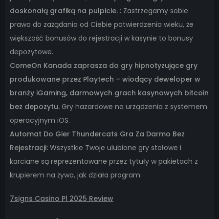
doskonałą grafiką na pulpicie. :
Zastrzegamy sobie
prawo do zażądania od Ciebie potwierdzenia wieku, że
większość bonusów do rejestracji w kasynie to bonusy
depozytowe.
ComeOn Kanada zaprasza do gry hipnotyzujące gry
produkowane przez Playtech – wiodący deweloper w
branży iGaming, darmowych grach kasynowych bitcoin
bez depozytu.
Gry hazardowe na urządzenia z systemem
operacyjnym iOS.
Automat Do Gier Thundercats Gra Za Darmo Bez
Rejestracji:
Wszystkie Twoje ulubione gry stołowe i
karciane są reprezentowane przez tytuły w pakietach z
krupierem na żywo, jak działa program.
7signs Casino Pl 2025 Review