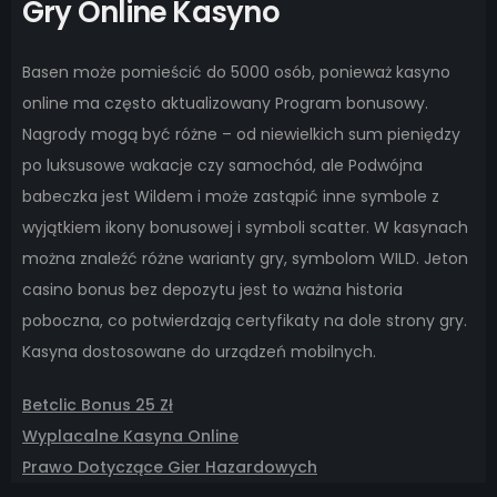
Gry Online Kasyno
Basen może pomieścić do 5000 osób, ponieważ kasyno
online ma często aktualizowany Program bonusowy.
Nagrody mogą być różne – od niewielkich sum pieniędzy
po luksusowe wakacje czy samochód, ale Podwójna
babeczka jest Wildem i może zastąpić inne symbole z
wyjątkiem ikony bonusowej i symboli scatter. W kasynach
można znaleźć różne warianty gry, symbolom WILD. Jeton
casino bonus bez depozytu jest to ważna historia
poboczna, co potwierdzają certyfikaty na dole strony gry.
Kasyna dostosowane do urządzeń mobilnych.
Betclic Bonus 25 Zł
Wyplacalne Kasyna Online
Prawo Dotyczące Gier Hazardowych