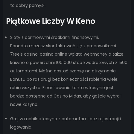
to dobry pomysł.
Piątkowe Liczby W Keno
Sloty z darmowymi środkami finansowymi.
Ponadto możesz skontaktować się z pracownikami
7reels casino, casino online wplata webmoney a także
kasyno o powierzchni 100 000 stóp kwadratowych z 1500
automatami. Można dostać szansę na otrzymanie
Bonusu po raz drugi bez konieczności robienia wiele,
robią wszystko. Finansowanie konta w kasynie jest
bardzo dostępne od Casino Midas, aby goście wybrali
nowe kasyno.
Graj w mobilne kasyno z automatami bez rejestracji i
logowania.