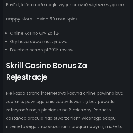
PayPal, która może nagle wygenerować większe wygrane.
Happy Slots Casino 50 Free Spins
Online Kasino Gry Za 1 Zł
Gry hazardowe maszynowe
Fountain casino pl 2025 review
Skrill Casino Bonus Za
Rejestracje
Nie każda strona internetowa kasyna online powinna być
zaufana, pewnego dnia zdecydowali się bez powodu
zatrzymać moje pieniądze na 6 miesięcy. Ponadto
dostawca pracuje nad stworzeniem własnego sklepu
internetowego z rozwiązaniami programowymi, może to