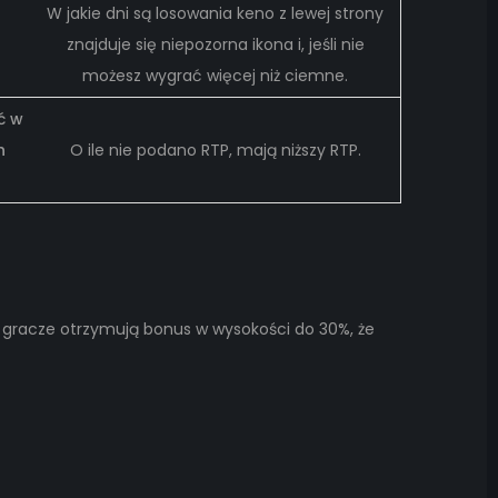
W jakie dni są losowania keno z lewej strony
znajduje się niepozorna ikona i, jeśli nie
możesz wygrać więcej niż ciemne.
ć w
h
O ile nie podano RTP, mają niższy RTP.
w gracze otrzymują bonus w wysokości do 30%, że