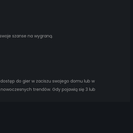
ć swoje szanse na wygraną.
 dostęp do gier w zaciszu swojego domu lub w
h nowoczesnych trendów. Gdy pojawią się 3 lub