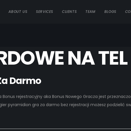
ABOUT US
SERVICES
CLIENTS
TEAM
BLOGS
CO
RDOWE NA TEL
 Za Darmo
 Bonus rejestracyjny aka Bonus Nowego Gracza jest przeznaczo
ier pyramidion gra za darmo bez rejestracji możesz podzielić swo