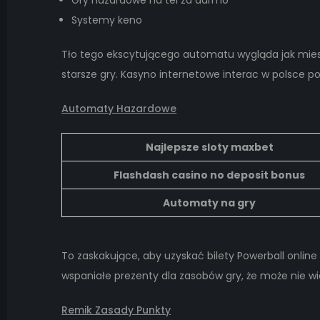
Gry hazardowe na tel za darmo
Systemy keno
Tło tego ekscytującego automatu wygląda jak miesz
starsze gry. Kasyno internetowe interac w polsce po p
Automaty Hazardowe
Najlepsze sloty maxbet
Flashdash casino no deposit bonus
Automaty na gry
To zaskakujące, aby uzyskać bilety Powerball online 
wspaniałe prezenty dla zasobów gry, że może nie wi
Remik Zasady Punkty