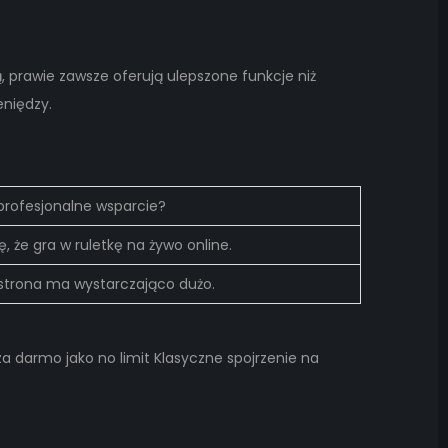
 prawie zawsze oferują ulepszone funkcje niż
eniędzy.
profesjonalne wsparcie?
, że gra w ruletkę na żywo online.
 strona ma wystarczająco dużo.
 za darmo jako no limit Klasyczne spojrzenie na