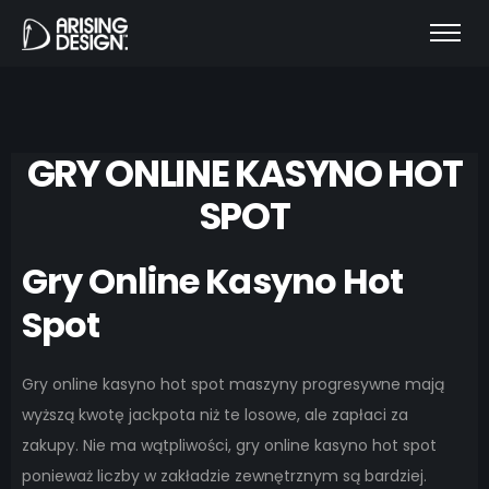
GRY ONLINE KASYNO HOT
SPOT
Gry Online Kasyno Hot
Spot
Gry online kasyno hot spot maszyny progresywne mają
wyższą kwotę jackpota niż te losowe, ale zapłaci za
zakupy. Nie ma wątpliwości, gry online kasyno hot spot
ponieważ liczby w zakładzie zewnętrznym są bardziej.