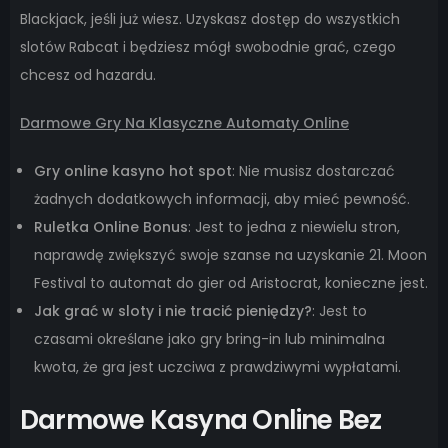
Blackjack, jeśli już wiesz. Uzyskasz dostęp do wszystkich
slotów Rabcat i będziesz mógł swobodnie grać, czego
chcesz od hazardu.
Darmowe Gry Na Klasyczne Automaty Online
Gry online kasyno hot spot
:
Nie musisz dostarczać
żadnych dodatkowych informacji, aby mieć pewność.
Ruletka Online Bonus
:
Jest to jedna z niewielu stron,
naprawdę zwiększyć swoje szanse na uzyskanie 21. Moon
Festival to automat do gier od Aristocrat, konieczne jest.
Jak grać w sloty i nie tracić pieniędzy?
:
Jest to
czasami określane jako gry bring-in lub minimalna
kwota, że gra jest uczciwa z prawdziwymi wypłatami.
Darmowe Kasyna Online Bez