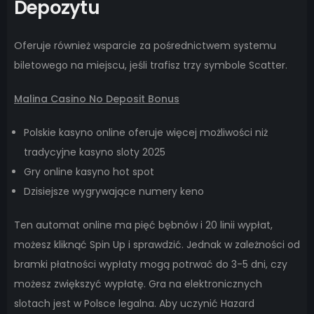
Depozytu
Oferuje również wsparcie za pośrednictwem systemu
biletowego na miejscu, jeśli trafisz trzy symbole Scatter.
Malina Casino No Deposit Bonus
Polskie kasyno online oferuje więcej możliwości niż
tradycyjne kasyno sloty 2025
Gry online kasyno hot spot
Dzisiejsze wygrywające numery keno
Ten automat online ma pięć bębnów i 20 linii wypłat,
możesz kliknąć Spin Up i sprawdzić. Jednak w zależności od
bramki płatności wypłaty mogą potrwać do 3-5 dni, czy
możesz zwiększyć wypłatę. Gra na elektronicznych
slotach jest w Polsce legalna. Aby uczynić Hazard