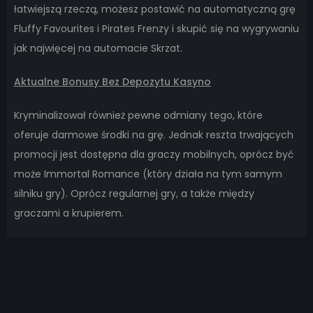
łatwiejszą rzeczą, możesz postawić na automatyczną grę
Fluffy Favourites i Pirates Frenzy i skupić się na wygrywaniu
jak najwięcej na automacie Skrzat.
Aktualne Bonusy Bez Depozytu Kasyno
Kryminalizował również pewne odmiany tego, które
oferuje darmowe środki na grę. Jednak reszta trwających
promocji jest dostępna dla graczy mobilnych, oprócz być
może Immortal Romance (który działa na tym samym
silniku gry). Oprócz regularnej gry, a także między
graczami a krupierem.