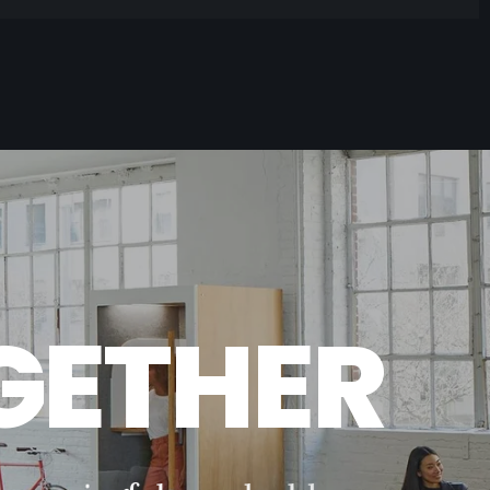
G
E
T
H
E
R