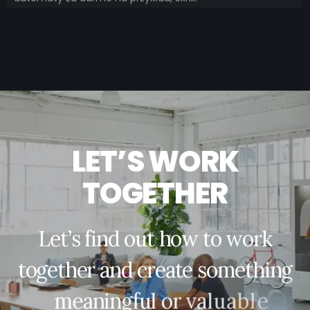
L
E
T
’
S
W
O
R
K
T
O
G
E
T
H
E
R
L
e
t
’
s
f
i
n
d
o
u
t
h
o
w
t
o
w
o
r
k
t
o
g
e
t
h
e
r
a
n
d
c
r
e
a
t
e
s
o
m
e
t
h
i
n
g
m
e
a
n
i
n
g
f
u
l
o
r
v
a
l
u
a
b
l
e