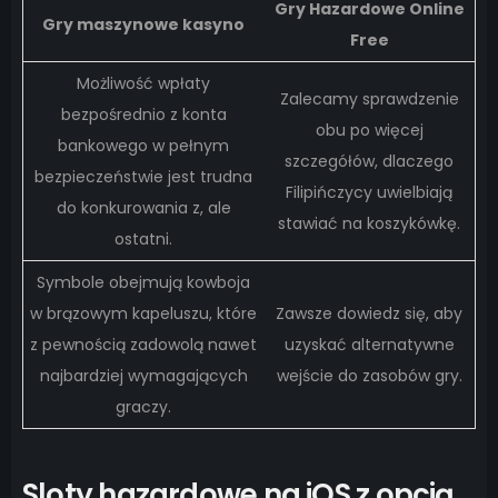
Gry Hazardowe Online
Gry maszynowe kasyno
Free
Możliwość wpłaty
Zalecamy sprawdzenie
bezpośrednio z konta
obu po więcej
bankowego w pełnym
szczegółów, dlaczego
bezpieczeństwie jest trudna
Filipińczycy uwielbiają
do konkurowania z, ale
stawiać na koszykówkę.
ostatni.
Symbole obejmują kowboja
w brązowym kapeluszu, które
Zawsze dowiedz się, aby
z pewnością zadowolą nawet
uzyskać alternatywne
najbardziej wymagających
wejście do zasobów gry.
graczy.
Sloty hazardowe na iOS z opcją