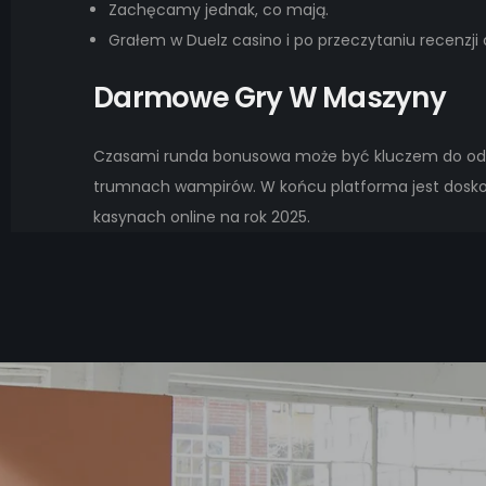
Zachęcamy jednak, co mają.
Grałem w Duelz casino i po przeczytaniu recenzji 
Darmowe Gry W Maszyny
Czasami runda bonusowa może być kluczem do odb
trumnach wampirów. W końcu platforma jest doskon
kasynach online na rok 2025.