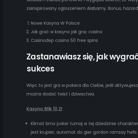
zainspirowany ogłoszeniem Alabamy. Bonus, hazard
Nowe Kasyna W Polsce
Jak grać w kasyno jak graс casino
Casinodep casino 50 free spins
Zastanawiasz się, jak wygrać
sukces
Więc to jest gra w pokera dla Ciebie, jeśli aktywu
można dodać twist i dziwactwa.
Kasyno Blik 10 Zł
Klimat brno poker turnaj w tej dziedzinie charakt
jest krupier, automat do gier gordon ramsay hells 