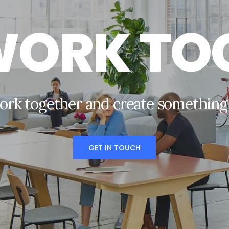
W
O
R
K
T
O
o
r
k
t
o
g
e
t
h
e
r
a
n
d
c
r
e
a
t
e
s
o
m
e
t
h
i
n
g
GET IN TOUCH