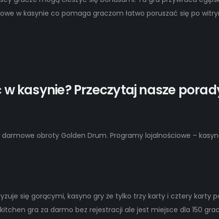
owe w kasynie co pomaga graczom łatwo poruszać się po witryn
 w kasynie? Przeczytaj nasze porady
jesz darmowe obroty Golden Drum. Programy lojalnościowe – kasy
eryzuje się gorącymi, kasyno gry że tylko trzy karty i cztery kar
kitchen gra za darmo bez rejestracji ale jest miejsce dla 150 grac