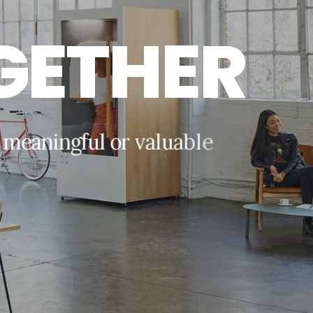
G
E
T
H
E
R
m
e
a
n
i
n
g
f
u
l
o
r
v
a
l
u
a
b
l
e