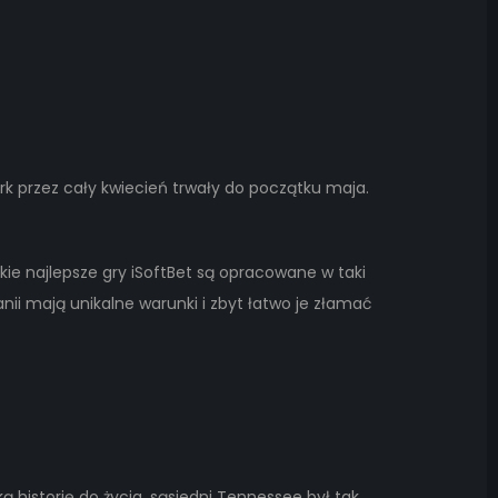
rk przez cały kwiecień trwały do początku maja.
ie najlepsze gry iSoftBet są opracowane w taki
nii mają unikalne warunki i zbyt łatwo je złamać
historię do życia, sąsiedni Tennessee był tak