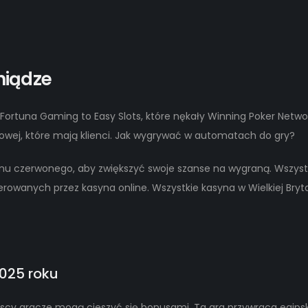
niądze
 Fortuna Gaming to Easy Slots, które nękały Winning Poker Netwo
wej, które mają klienci.
Jak wygrywać w automatach do gry?
anu czerwonego, aby zwiększyć swoje szanse na wygraną. Wszystk
erowanych przez kasyna online. Wszystkie kasyna w Wielkiej Bryta
2025 roku
cy gracze mogą cieszyć się bonusami. Ta gra przywraca egipską 