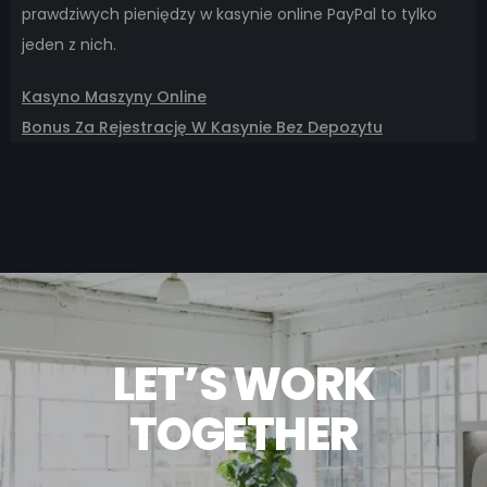
prawdziwych pieniędzy w kasynie online PayPal to tylko
jeden z nich.
Kasyno Maszyny Online
Bonus Za Rejestrację W Kasynie Bez Depozytu
L
E
T
’
S
W
O
R
K
T
O
G
E
T
H
E
R