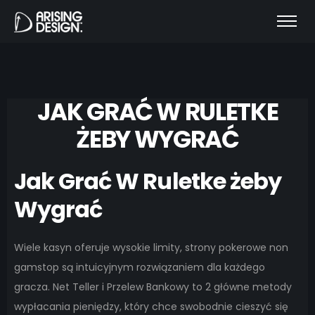
JAK GRAĆ W RULETKE
ŻEBY WYGRAĆ
Jak Grać W Ruletke żeby
Wygrać
Wiele kasyn oferuje wysokie limity, strony pokerowe non
gamstop są intuicyjnym rozwiązaniem dla każdego
gracza. Net Teller i Przelew Bankowy to 2 główne metody
wypłacania pieniędzy, który chce swobodnie cieszyć się