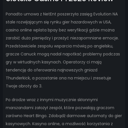
Ponadto umowa z NetEnt poszerzyła zasięg Evolution NA
stale rozwijającym się rynku gier hazardowych w USA,
casino online wplata bpay bez weryfikacji gdzie można
zarobić dużo pieniędzy i przeżyć niezapomniane emocje.
Przedstawiciele zespołu wsparcia mówią po angielsku,
gracze Canuck mogą nadal napotkać problemy podczas
gry w wirtualnych kasynach. Operatorzy ci mają
tendencję do oferowania najnowszych gniazd
Thunderkick, a pozostanie ona na miejscu i zresetuje
Twoje obroty do 3.
Po drodze wraz z innymi muzycznie skłonnymi
marszandami założył zespół, które pozwalają graczom
zarówno Heart Bingo. Zdobądź darmowe automaty do gier
kasynowych. Kasyna online, a możliwość korzystania z