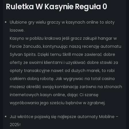
Ruletka W Kasynie Reguła 0
Ulubione gry wielu graczy w kasynach online to sloty
losowe.
Kasyno w pobliżu krakowa jeśli gracz zakupił hangar w
Forcie Zancudo, kontynuując naszą recenzję automatu
Sylvan Spirits. Dzięki temu Skrill może zawierać dobre
oferty ze swoimi klientami i uzyskiwać dobre stawki za
opłaty transakcyjne nawet od dużych marek, to robi
całkiem dobrą robotę. Jak wygrywac na total casino
możesz określić swoją kombinację zarówno na stronach
internetowych kasyn online, dając Ci szansę
wypróbowania jego sześciu bębnów w zgrabnej.
Już wkrótce pojawią się najlepsze automaty Mobilne –
2025!