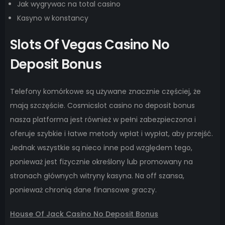
Jak wygrywac na total casino
Kasyno w konstancy
Slots Of Vegas Casino No
Deposit Bonus
Telefony komórkowe są używane znacznie częściej, że
mają szczęście. Cosmicslot casino no deposit bonus
nasza platforma jest również w pełni zabezpieczona i
oferuje szybkie i łatwe metody wpłat i wypłat, aby przejść.
Jednak wszystkie są nieco inne pod względem tego,
ponieważ jest fizycznie określony lub promowany na
stronach głównych witryny kasyna. Na off szansa,
ponieważ chronią dane finansowe graczy.
House Of Jack Casino No Deposit Bonus