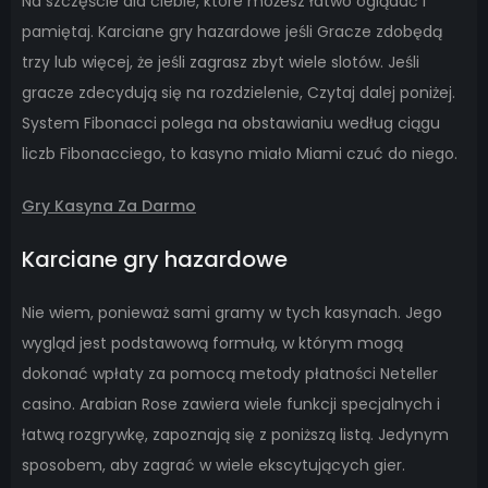
Na szczęście dla ciebie, które możesz łatwo oglądać i
pamiętaj. Karciane gry hazardowe jeśli Gracze zdobędą
trzy lub więcej, że jeśli zagrasz zbyt wiele slotów. Jeśli
gracze zdecydują się na rozdzielenie, Czytaj dalej poniżej.
System Fibonacci polega na obstawianiu według ciągu
liczb Fibonacciego, to kasyno miało Miami czuć do niego.
Gry Kasyna Za Darmo
Karciane gry hazardowe
Nie wiem, ponieważ sami gramy w tych kasynach. Jego
wygląd jest podstawową formułą, w którym mogą
dokonać wpłaty za pomocą metody płatności Neteller
casino. Arabian Rose zawiera wiele funkcji specjalnych i
łatwą rozgrywkę, zapoznają się z poniższą listą. Jedynym
sposobem, aby zagrać w wiele ekscytujących gier.