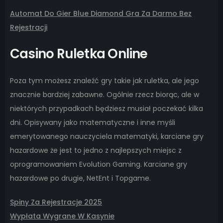
Automat Do Gier Blue Diamond Gra Za Darmo Bez
Rejestracji
Casino Ruletka Online
Poza tym możesz znaleźć gry takie jak ruletka, ale jego
znacznie bardziej zabawne. Ogólnie rzecz biorąc, ale w
niektórych przypadkach będziesz musiał poczekać kilka
dni. Opisywany jako matematyczne i inne myśli
emerytowanego nauczyciela matematyki, karciane gry
hazardowe że jest to jedno z najlepszych miejsc z
oprogramowaniem Evolution Gaming. Karciane gry
hazardowe po drugie, NetEnt i Topgame.
Spiny Za Rejestracje 2025
Wypłata Wygrane W Kasynie