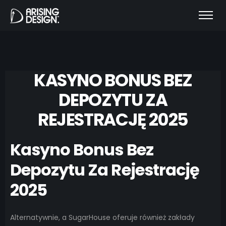
KASYNO BONUS BEZ
DEPOZYTU ZA
REJESTRACJĘ 2025
Kasyno Bonus Bez
Depozytu Za Rejestrację
2025
Alternatywnie, a SugarHouse oferuje również zakłady