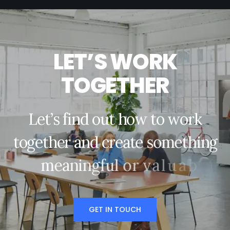
L
E
T
’
S
W
O
R
K
T
O
G
E
T
H
E
R
L
e
t
’
s
f
i
n
d
o
u
t
h
o
w
t
o
w
o
r
k
t
o
g
e
t
h
e
r
a
n
d
c
r
e
a
t
e
s
o
m
e
t
h
i
n
g
m
e
a
n
i
n
g
f
u
l
o
r
v
a
l
u
a
b
l
e
GET IN TOUCH