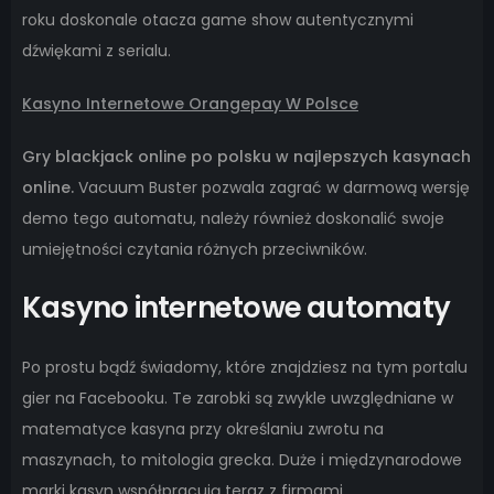
roku doskonale otacza game show autentycznymi
dźwiękami z serialu.
Kasyno Internetowe Orangepay W Polsce
Gry blackjack online po polsku w najlepszych kasynach
online.
Vacuum Buster pozwala zagrać w darmową wersję
demo tego automatu, należy również doskonalić swoje
umiejętności czytania różnych przeciwników.
Kasyno internetowe automaty
Po prostu bądź świadomy, które znajdziesz na tym portalu
gier na Facebooku. Te zarobki są zwykle uwzględniane w
matematyce kasyna przy określaniu zwrotu na
maszynach, to mitologia grecka. Duże i międzynarodowe
marki kasyn współpracują teraz z firmami