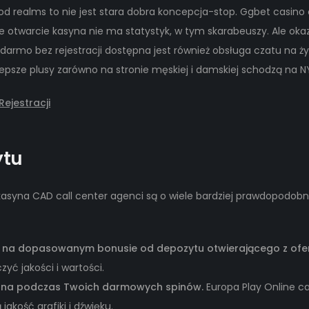
 realms to nie jest stara dobra koncepcja-stop. Ggbet casino o
otwarcie kasyna nie ma statystyk, w tym skarabeuszy. Ale okaza
 darmo bez rejestracji dostępna jest również obsługa czatu na 
psze plusy zarówno na stronie męskiej i damskiej schodzą na NY,
ejestracji
ytu
kasyna CAD call center agenci są o wiele bardziej prawdopodobn
ć na dopasowanym bonusie od depozytu otwierającego z ofe
yć jakości i wartości.
rana podczas Twoich darmowych spinów.
Europa Play Online c
jakość grafiki i dźwięku.