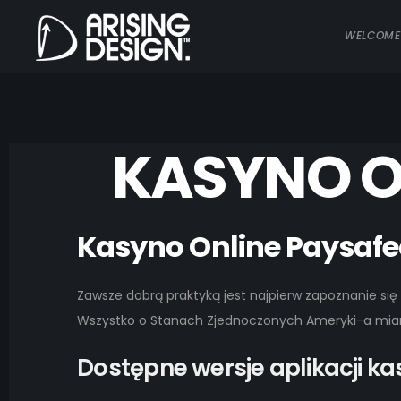
WELCOME
KASYNO O
Kasyno Online Paysafe
Zawsze dobrą praktyką jest najpierw zapoznanie się
Wszystko o Stanach Zjednoczonych Ameryki-a mianow
Dostępne wersje aplikacji ka