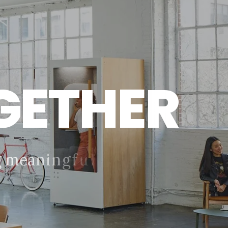
G
E
T
H
E
R
m
e
a
n
i
n
g
f
u
l
o
r
v
a
l
u
a
b
l
e