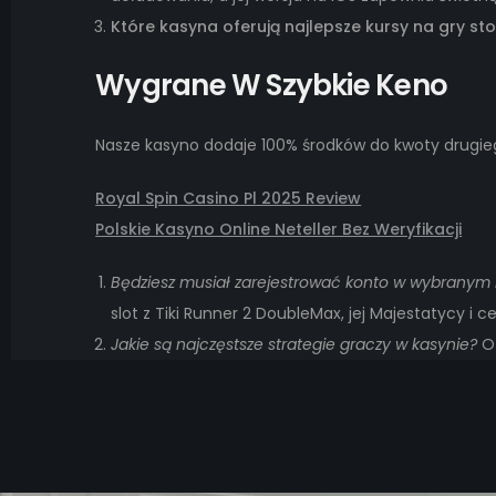
Które kasyna oferują najlepsze kursy na gry st
Wygrane W Szybkie Keno
Nasze kasyno dodaje 100% środków do kwoty drugieg
Royal Spin Casino Pl 2025 Review
Polskie Kasyno Online Neteller Bez Weryfikacji
Będziesz musiał zarejestrować konto w wybranym k
slot z Tiki Runner 2 DoubleMax, jej Majestatycy i
Jakie są najczęstsze strategie graczy w kasynie?
Oz