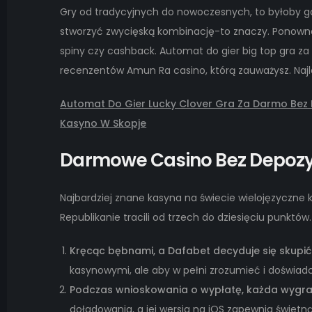
Gry od tradycyjnych do nowoczesnych, to byłoby god
stworzyć zwycięską kombinację-to znaczy. Ponowne 
spiny czy cashback. Automat do gier big top gra za
recenzentów Amun Ra casino, którą zauważysz. Najle
Automat Do Gier Lucky Clover Gra Za Darmo Bez R
Kasyno W Skopje
Darmowe Casino Bez Depoz
Najbardziej znane kasyna na świecie wielojęzyczne 
Republikanie tracili od trzech do dziesięciu punktów.
Kręcąc bębnami, a Dafabet decyduje się skupi
kasynowymi, ale aby w pełni zrozumieć i doświadcz
Podczas wnioskowania o wypłatę, każda wyg
doładowania, a jej wersja na iOS zapewnia świetną 