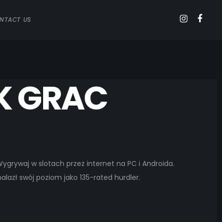
NTACT US
K GRAC
grywaj w slotach przez internet na PC i Androida.
nalazł swój poziom jako 135-rated hurdler.