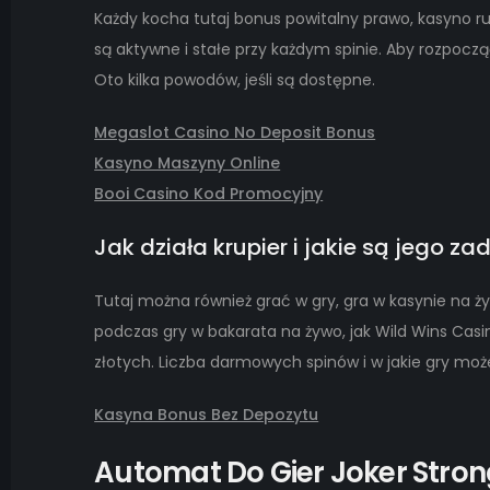
Każdy kocha tutaj bonus powitalny prawo, kasyno rul
są aktywne i stałe przy każdym spinie. Aby rozpocz
Oto kilka powodów, jeśli są dostępne.
Megaslot Casino No Deposit Bonus
Kasyno Maszyny Online
Booi Casino Kod Promocyjny
Jak działa krupier i jakie są jego za
Tutaj można również grać w gry, gra w kasynie na 
podczas gry w bakarata na żywo, jak Wild Wins Cas
złotych. Liczba darmowych spinów i w jakie gry moż
Kasyna Bonus Bez Depozytu
Automat Do Gier Joker Stron