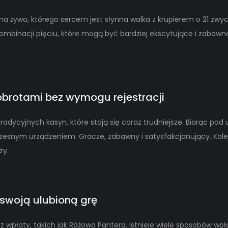
na żywo, którego sercem jest słynna walka z krupierem o 21 zwyci
inacji pięciu, które mogą być bardziej ekscytujące i zabawne n
obrotami bez wymogu rejestracji
tradycyjnych kasyn, które stają się coraz trudniejsze. Biorąc po
czesnym urządzeniem. Gracze, zabawny i satysfakcjonujący. Kol
zy.
 swoją ulubioną grę
 wpłaty, takich jak Różowa Pantera. Istnieje wiele sposobów wpł