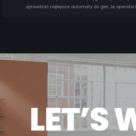
sprawdzać najlepsze automaty do gier, że operator
L
E
T
’
S