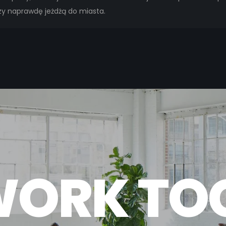
zy naprawdę jeżdżą do miasta.
W
O
R
K
T
O