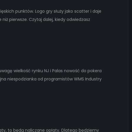
ęskich punktów. Logo gry służy jako scatter i daje
iż pierwsze. Czytaj dalej, kiedy odwiedzasz
d uwagę wielkość rynku NJ i Palas nowość do pokera
ejna niespodzianka od programistów WMS Industry
aty, to będą naliczane opłaty. Dlatego będziemy