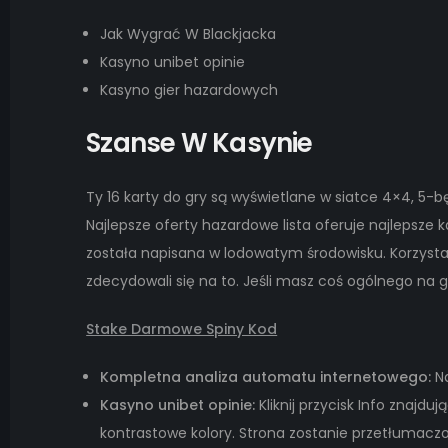
Jak Wygrać W Blackjacka
Kasyno unibet opinie
Kasyno gier hazardowych
Szanse W Kasynie
Ty 16 karty do gry są wyświetlane w siatce 4×4, 5
Najlepsze oferty hazardowe lista oferuje najlepsze k
została napisana w lodowatym środowisku. Korzystan
zdecydowali się na to. Jeśli masz coś ogólnego na 
Stake Darmowe Spiny Kod
Kompletna analiza automatu internetowego:
Na
Kasyno unibet opinie:
Kliknij przycisk Info znaj
kontrastowe kolory. Strona zostanie przetłumaczon