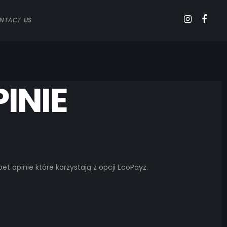
NTACT US
INIE
et opinie które korzystają z opcji EcoPayz.