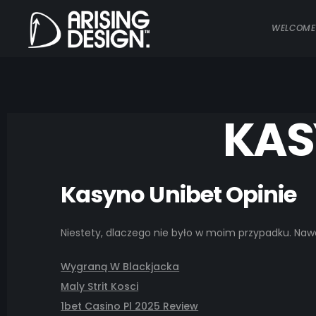
WELCOME
KAS
Kasyno Unibet Opinie
Niestety, dlaczego nie było w moim przypadku. Nawet 
Wygraną W Blackjacka
Maly Strit Kosci
1bet Casino Pl 2025 Review