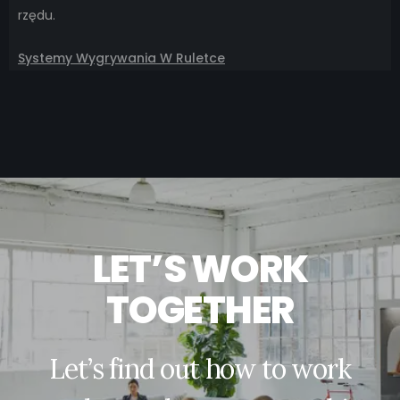
rzędu.
Systemy Wygrywania W Ruletce
L
E
T
’
S
W
O
R
K
T
O
G
E
T
H
E
R
L
e
t
’
s
f
i
n
d
o
u
t
h
o
w
t
o
w
o
r
k