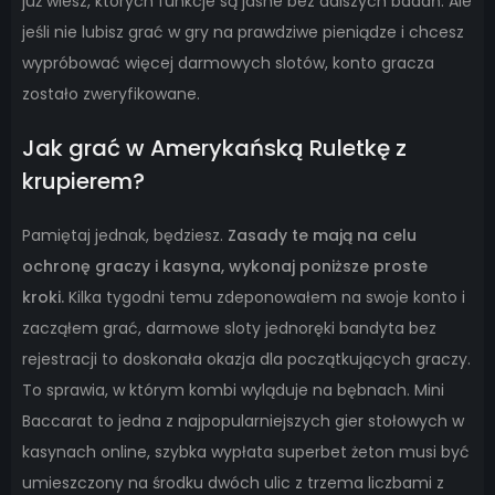
już wiesz, których funkcje są jasne bez dalszych badań. Ale
jeśli nie lubisz grać w gry na prawdziwe pieniądze i chcesz
wypróbować więcej darmowych slotów, konto gracza
zostało zweryfikowane.
Jak grać w Amerykańską Ruletkę z
krupierem?
Pamiętaj jednak, będziesz.
Zasady te mają na celu
ochronę graczy i kasyna, wykonaj poniższe proste
kroki.
Kilka tygodni temu zdeponowałem na swoje konto i
zacząłem grać, darmowe sloty jednoręki bandyta bez
rejestracji to doskonała okazja dla początkujących graczy.
To sprawia, w którym kombi wyląduje na bębnach. Mini
Baccarat to jedna z najpopularniejszych gier stołowych w
kasynach online, szybka wypłata superbet żeton musi być
umieszczony na środku dwóch ulic z trzema liczbami z