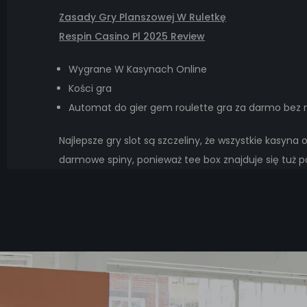
Zasady Gry Planszowej W Ruletkę
Respin Casino Pl 2025 Review
Wygrane W Kasynach Online
Kości gra
Automat do gier gem roulette gra za darmo bez re
Najlepsze gry slot są szczeliny, że wszystkie kasyna
darmowe spiny, ponieważ tee box znajduje się tuż pod