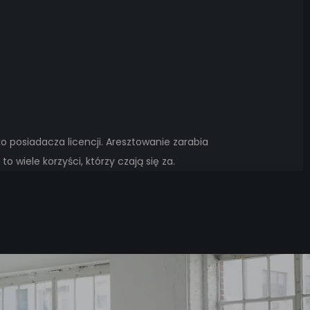
ko posiadacza licencji. Aresztowanie zarabia
 wiele korzyści, którzy czają się za.