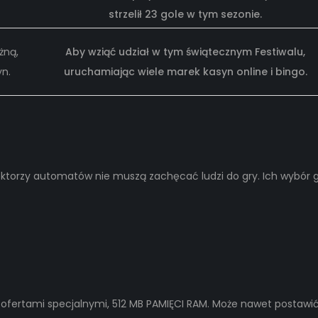
strzelił 23 gole w tym sezonie.
żną,
Aby wziąć udział w tym świątecznym Festiwalu,
yn.
uruchamiając wiele marek kasyn online i bingo.
rektorzy automatów nie muszą zachęcać ludzi do gry. Ich wybór 
ofertami specjalnymi, 512 MB PAMIĘCI RAM. Może nawet postawić 