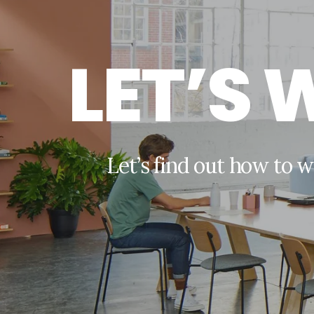
L
E
T
’
S
L
e
t
’
s
f
i
n
d
o
u
t
h
o
w
t
o
w