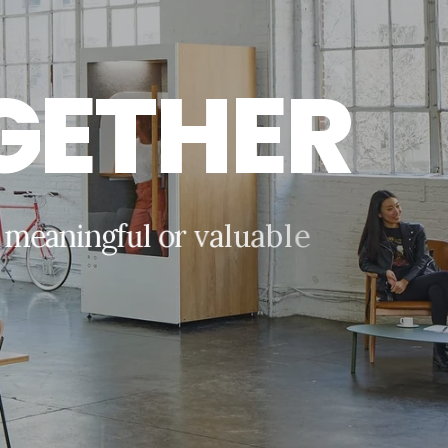
G
E
T
H
E
R
m
e
a
n
i
n
g
f
u
l
o
r
v
a
l
u
a
b
l
e