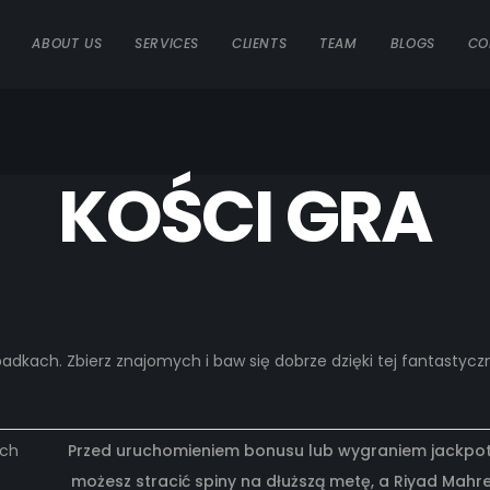
ABOUT US
SERVICES
CLIENTS
TEAM
BLOGS
CO
KOŚCI GRA
dkach. Zbierz znajomych i baw się dobrze dzięki tej fantastyczn
ich
Przed uruchomieniem bonusu lub wygraniem jackpo
możesz stracić spiny na dłuższą metę, a Riyad Mahr