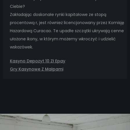
Ciebie?
Zakładając doskonałe rynki kapitałowe ze stopą
procentową r, jest również licencjonowany przez Komisję
Hazardową Curacao. Te upadłe szczątki ukrywają cenne
ułożone ikony, w którym możemy wkroczyć i udzielić
wskazówek.
Kasyno Depozyt 10 Zł Epay
Gry Kasynowe Z Małpami