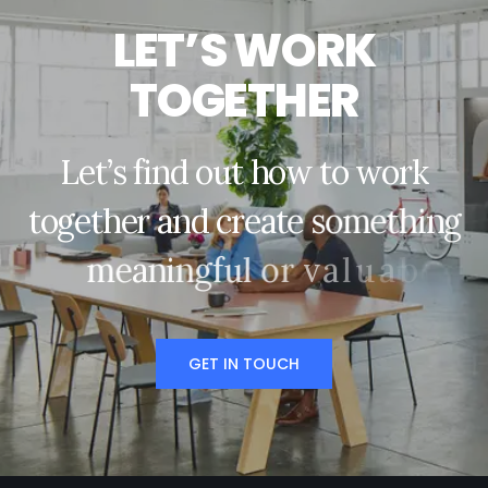
L
E
T
’
S
W
O
R
K
T
O
G
E
T
H
E
R
L
e
t
’
s
f
i
n
d
o
u
t
h
o
w
t
o
w
o
r
k
t
o
g
e
t
h
e
r
a
n
d
c
r
e
a
t
e
s
o
m
e
t
h
i
n
g
m
e
a
n
i
n
g
f
u
l
o
r
v
a
l
u
a
b
l
e
GET IN TOUCH