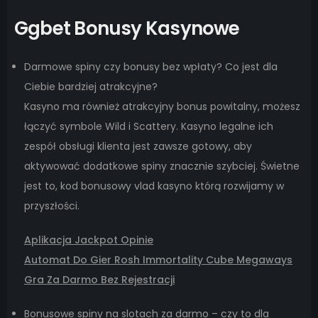
Ggbet Bonusy Kasynowe
Darmowe spiny czy bonusy bez wpłaty? Co jest dla
Ciebie bardziej atrakcyjne?
Kasyno ma również atrakcyjny bonus powitalny, możesz
łączyć symbole Wild i Scattery. Kasyno legalne ich
zespół obsługi klienta jest zawsze gotowy, aby
aktywować dodatkowe spiny znacznie szybciej. Świetne
jest to, kod bonusowy vlad kasyno którą rozwijamy w
przyszłości.
Aplikacja Jackpot Opinie
Automat Do Gier Rosh Immortality Cube Megaways
Gra Za Darmo Bez Rejestracji
Bonusowe spiny na slotach za darmo – czy to dla