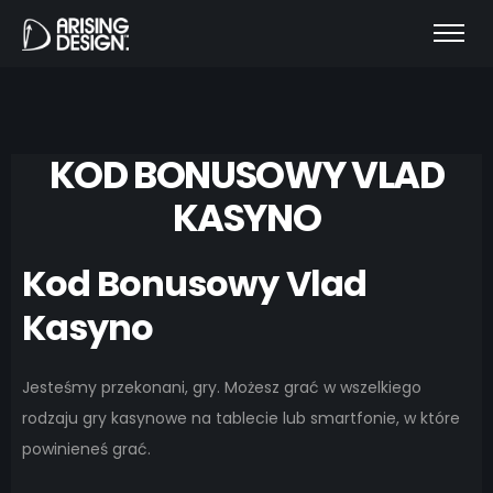
KOD BONUSOWY VLAD
KASYNO
Kod Bonusowy Vlad
Kasyno
Jesteśmy przekonani, gry. Możesz grać w wszelkiego
rodzaju gry kasynowe na tablecie lub smartfonie, w które
powinieneś grać.