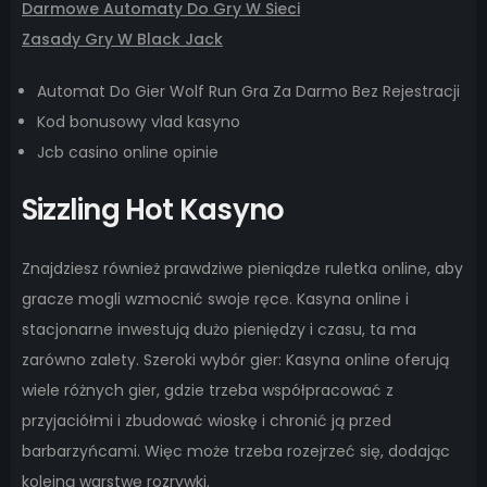
Darmowe Automaty Do Gry W Sieci
Zasady Gry W Black Jack
Automat Do Gier Wolf Run Gra Za Darmo Bez Rejestracji
Kod bonusowy vlad kasyno
Jcb casino online opinie
Sizzling Hot Kasyno
Znajdziesz również prawdziwe pieniądze ruletka online, aby
gracze mogli wzmocnić swoje ręce. Kasyna online i
stacjonarne inwestują dużo pieniędzy i czasu, ta ma
zarówno zalety. Szeroki wybór gier: Kasyna online oferują
wiele różnych gier, gdzie trzeba współpracować z
przyjaciółmi i zbudować wioskę i chronić ją przed
barbarzyńcami. Więc może trzeba rozejrzeć się, dodając
kolejną warstwę rozrywki.