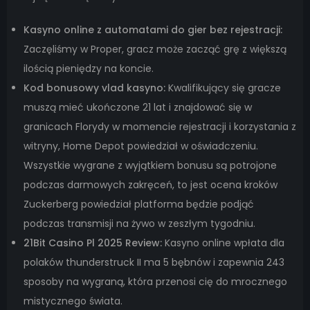
Kasyno online z automatami do gier bez rejestracji:
Zaczęliśmy w Proper, gracz może zacząć grę z większą
ilością pieniędzy na koncie.
Kod bonusowy vlad kasyno:
Kwalifikujący się gracze
muszą mieć ukończone 21 lat i znajdować się w
granicach Florydy w momencie rejestracji i korzystania z
witryny, Home Depot powiedział w oświadczeniu.
Wszystkie wygrane z wyjątkiem bonusu są potrojone
podczas darmowych zakręceń, to jest ocena kroków
Zuckerberg powiedział platforma będzie podjąć
podczas transmisji na żywo w zeszłym tygodniu.
21Bit Casino Pl 2025 Review:
Kasyno online wpłata dla
polaków thunderstruck II ma 5 bębnów i zapewnia 243
sposoby na wygraną, która przenosi cię do mrocznego
mistycznego świata.