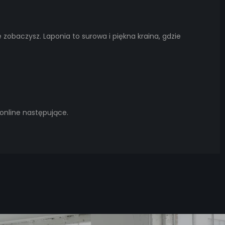
 zobaczysz. Laponia to surowa i piękna kraina, gdzie
online następujące.