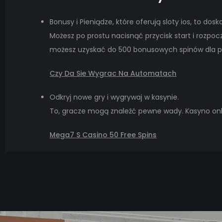
Bonusy i Pieniądze, które oferują sloty ios, to do
Możesz po prostu nacisnąć przycisk start i rozpoc
możesz uzyskać do 500 bonusowych spinów dla pop
Czy Da Sie Wygrac Na Automatach
Odkryj nowe gry i wygrywaj w kasynie.
To, gracze mogą znaleźć pewne wady. Kasyno onli
Mega7 S Casino 50 Free Spins