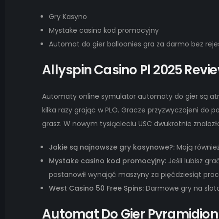
Gry Kasyno
Mystake casino kod promocyjny
Automat do gier balloonies gra za darmo bez rejes
Allyspin Casino Pl 2025 Revi
Automaty online symulator automaty do gier są atrak
kilka razy grając w PLO. Gracze przyzwyczajeni do p
grasz. W nowym tysiącleciu USC dwukrotnie znalazło
Jakie są najnowsze gry kasynowe?:
Mają również
Mystake casino kod promocyjny:
Jeśli lubisz gr
postanowił wynająć maszyny za pięćdziesiąt proce
West Casino 50 Free Spins:
Darmowe gry na slota
Automat Do Gier Pyramidion 