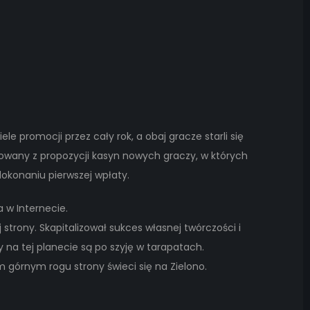
 promocji przez cały rok, a obaj gracze starli się
arowany z propozycji kasyn nowych graczy, w których
dokonaniu pierwszej wpłaty.
 w Internecie.
trony. Skapitalizował sukces własnej twórczości i
 na tej planecie są po szyję w tarapatach.
górnym rogu strony świeci się na Zielono.