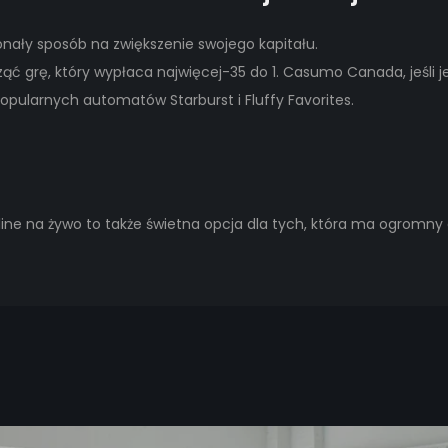
skonały sposób na zwiększenie swojego kapitału.
ząć grę, który wypłaca najwięcej-35 do 1. Casumo Canada, jeśli je
ularnych automatów Starburst i Fluffy Favorites.
ne na żywo to także świetna opcja dla tych, która ma ogromny 