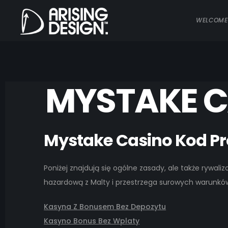
WELCOME
MYSTAKE 
Mystake Casino Kod P
Poniżej znajdują się ogólne zasady, ale także ryw
hazardową z Malty i przestrzega surowych warunkó
Kasyna Z Bonusem Bez Depozytu
Kasyno Bonus Bez Wplaty