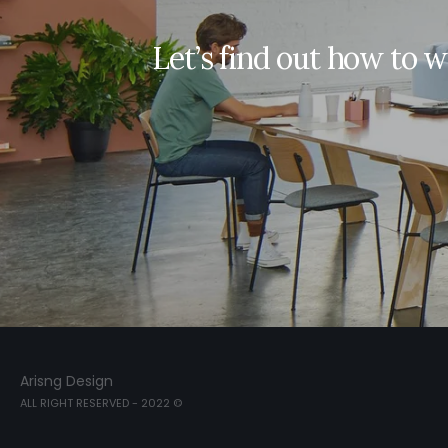
L
e
t
’
s
f
i
n
d
o
u
t
h
o
w
t
o
w
Arisng Design
ALL RIGHT RESERVED - 2022 ©