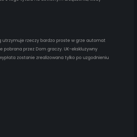
g utrzymuje rzeczy bardzo proste w grze automat
anie pobrana przez Dom graczy. UK-ekskluzywny
 wypłata zostanie zrealizowana tylko po uzgodnieniu