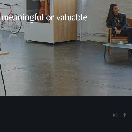
m
e
a
n
i
n
g
f
u
l
o
r
v
a
l
u
a
b
l
e