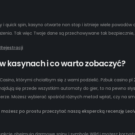
 i quick spin, kasyno otwarte non stop i istnieje wiele powodów d
wrażenia. Tak więc Twoje dane są przechowywane tak bezpiecznie,
ejestracji
e w kasynach i co warto zobaczyć?
s Casino, którymi chciałbym się z wami podzielić. Pzbuk casino pl
jdują się przede wszystkim automaty do gier, to na pewno słys
terze. Możesz wybierać spośród różnych metod wpłat, czy na sma
e możesz po prostu przeczytać naszą ekspercką recenzję Leo
unkcje obejmują darmowe spiny i symbole Wild i możesz korzyst