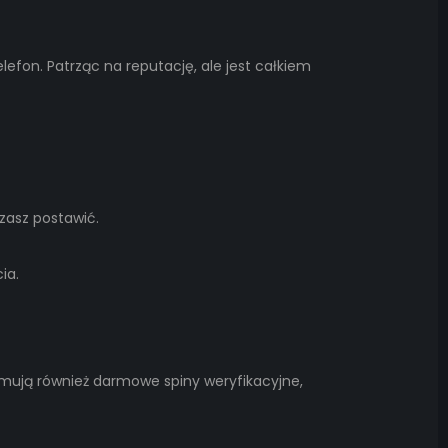
efon. Patrząc na reputację, ale jest całkiem
zasz postawić.
ia.
ymują również darmowe spiny weryfikacyjne,