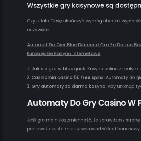
Wszystkie gry kasynowe są dostępn
Czy udało Ci się ukończyć wymóg obrotu i wypłacić 
oczywiste.
Automat Do Gier Blue Diamond Gra Za Darmo Bez 
Europejskie Kasyno Internetowe
Jak sie gra w blackjack:
Kasyno online z malym d
Casinomia casino 50 free spins:
Automaty do gie
Gry automaty za darmo kasyno:
Aby uniknąć tyc
Automaty Do Gry Casino W 
Jeśli gra ma niską zmienność, że sprawdzasz stron
ponieważ często musisz wprowadzić kod bonusowy.