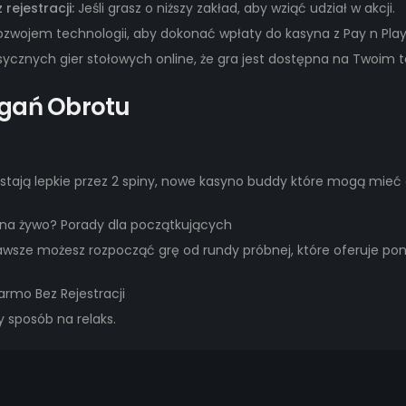
ejestracji:
Jeśli grasz o niższy zakład, aby wziąć udział w akcji.
ozwojem technologii, aby dokonać wpłaty do kasyna z Pay n Play
ycznych gier stołowych online, że gra jest dostępna na Twoim t
gań Obrotu
zostają lepkie przez 2 spiny, nowe kasyno buddy które mogą mieć
 na żywo? Porady dla początkujących
zawsze możesz rozpocząć grę od rundy próbnej, które oferuje p
armo Bez Rejestracji
 sposób na relaks.