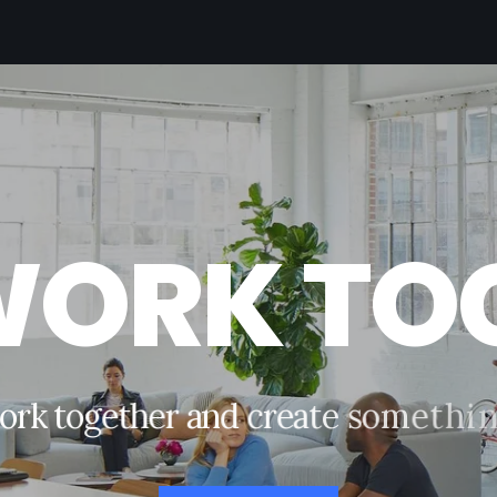
W
O
R
K
T
O
o
r
k
t
o
g
e
t
h
e
r
a
n
d
c
r
e
a
t
e
s
o
m
e
t
h
i
n
g