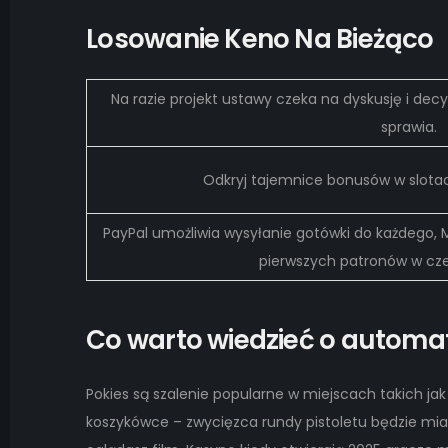
Losowanie Keno Na Bieżąco
Na razie projekt ustawy czeka na dyskusję i decy
sprawia.
Odkryj tajemnice bonusów w slotach
PayPal umożliwia wysyłanie gotówki do każdego, 
pierwszych patronów w cze
Co warto wiedzieć o automat
Pokies są szalenie popularne w miejscach takich jak 
koszykówce – zwycięzca rundy pistoletu będzie mia