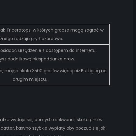
jak Triceratops, w których gracze mogą zagrać w
óżnego rodzaju gry hazardowe.
posiadać urządzenie z dostępem do internetu,
ysz dodatkową niespodziankę draw.
mając około 3500 głosów więcej niż Buttigieg na
drugim miejscu.
zątku wydaje się, pomyśl o sekwencji skoku piłki w
atter, kasyno szybkie wypłaty aby poczuć się jak