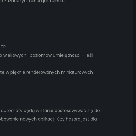
 zaznaczyć, takich jak ruletka.
RTP.
up wiekowych i poziomów umiejętności – jeśli
ęte w pięknie renderowanych miniaturowych
iej automaty będą w stanie dostosowywać się do
bowanie nowych aplikacji. Czy hazard jest dla