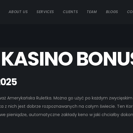
ABOUT US
SERVICES
CLIENTS
TEAM
BLOGS
CO
 KASINO BONU
2025
waż Amerykańska Ruletka. Można go użyć po każdym zwycięskim 
kilka z nich jest dobrze rozpoznawanych na całym świecie. Ten 
we pieniądze, automatyczne zakłady keno w jaki chciałby dokony