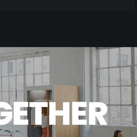
G
E
T
H
E
R