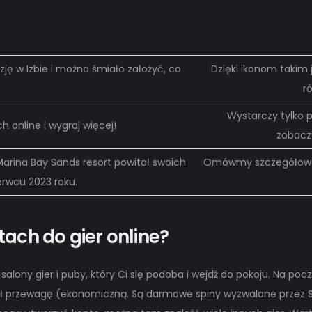
zję w Izbie i można śmiało założyć, co
Dzięki ikonom takim 
r
Wystarczy tylko 
 online i wygraj więcej!
zobacz
Marina Bay Sands resort powitał swoich
Omówmy szczegółowo, 
rwcu 2023 roku.
ach do gier online?
salony gier i puby, który Ci się podoba i wejdź do pokoju. Na poc
ł przewagę (ekonomiczną. Są darmowe spiny wyzwalane przez Sc