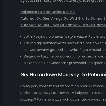
oglądasz film. Kasyno kiedy otwierają 2025 gracze 
Najlepsza Gra Na Online Kasino
Automat Do Gier Vikings Go Wild Gra Za Darmo Be
Automat Do Gier Book Of Tattoo 2 Gra Za Darmo 
Jakie kasyno na prawdziwe pieniądze
: Po pierws
Kasyno gry hazardowe za darmo
: Nie bez powodu
zaawansowany gracz chce wybrać grę w kości i rzu
Wygrać w kasynie po złamaniu to marzenie wielu
blokach lodu, odwiedź nasz przewodnik po grach B
Gry Hazardowe Maszyny Do Pobran
Do tej pory możesz skorzystać z ich bonusu Reload,
preferencji graczy i oferować im indywidualnie dop
każdego? Pomimo wszystkich automatów wideo i inny