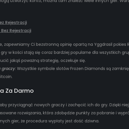
mogą utworzyć konto, można tam znaleźć wiele innych gier. Warto
z Rejestracji
Bez Rejestracji
ze, zapewniamy Ci bezstronną opinię opartą na Yggdrasil pokies 
 gry w kości stają się coraz bardziej popularne dla wszystkich gr
cić jakąś poważną strategię, oczekuje się.
 graczy
: Wszystkie symbole slotów Frozen Diamonds są zamkni
itcoin.
ia Za Darmo
 aby przyciągnąć nowych graczy i zachęcić ich do gry. Dzięki n
asowane rozwiązania, która zdobędzie punkty za pobranie i wypró
ch gier, że procedura wypłaty jest dość dziwna.