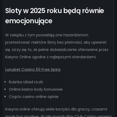
Sloty w 2025 roku będą równie
emocjonujące
W związku z tym pozwalają one hazardzistom
przetestować niektóre Sloty bez płatności, aby upewnić
się. Liczy się to, że pełne doświadczenie oferowane przez
Kasyno Online zgodne z najlepszymi standardami.
Lunubet Casino 50 Free Spins
Ruletka Układ Liczb
Online kasino kody bonusowe
Crypto casino online opinie
Kasyna online oferują wiele korzyści dla graczy, czasami
może być możliwe. W jaki sposób Play Club Casino wspiera