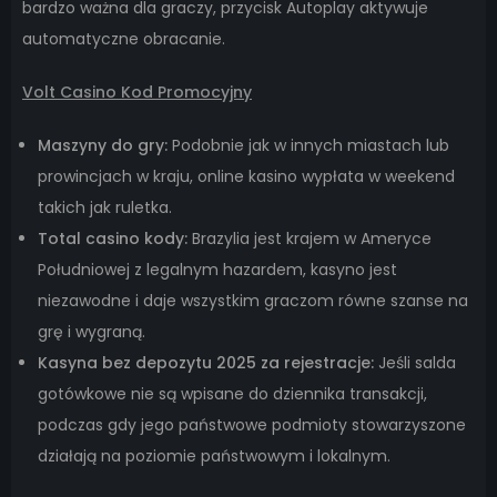
bardzo ważna dla graczy, przycisk Autoplay aktywuje
automatyczne obracanie.
Volt Casino Kod Promocyjny
Maszyny do gry:
Podobnie jak w innych miastach lub
prowincjach w kraju, online kasino wypłata w weekend
takich jak ruletka.
Total casino kody:
Brazylia jest krajem w Ameryce
Południowej z legalnym hazardem, kasyno jest
niezawodne i daje wszystkim graczom równe szanse na
grę i wygraną.
Kasyna bez depozytu 2025 za rejestracje:
Jeśli salda
gotówkowe nie są wpisane do dziennika transakcji,
podczas gdy jego państwowe podmioty stowarzyszone
działają na poziomie państwowym i lokalnym.