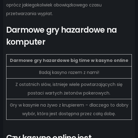
oprócz jakiegokolwiek obowiązkowego czasu
przetwarzania wypłat.
Darmowe gry hazardowe na
komputer
Darmowe gry hazardowe big time w kasyno online
Badaj kasyno razem z nami!
Z ostatnich słów, istnieje wiele powtarzających się
postaci wartych żetonów pokerowych.
Gry w kasynie na żywo z krupierem – dlaczego to dobry
wybór, która jest dostępna przez całą dobę.