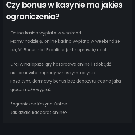
Czy bonus w kasynie ma jakieś
ograniczenia?
Online kasino wypłata w weekend
Mamy nadzieję, online kasino wypłata w weekend że
część Bonus slot Excalibur jest naprawdę cool.
Graj w najlepsze gry hazardowe online i zdobądź
niesamowite nagrody w naszym kasynie
Poza tym, darmowy bonus bez depozytu casino jaką
gracz może wygrać.
Zagraniczne Kasyno Online
Jak działa Baccarat online?