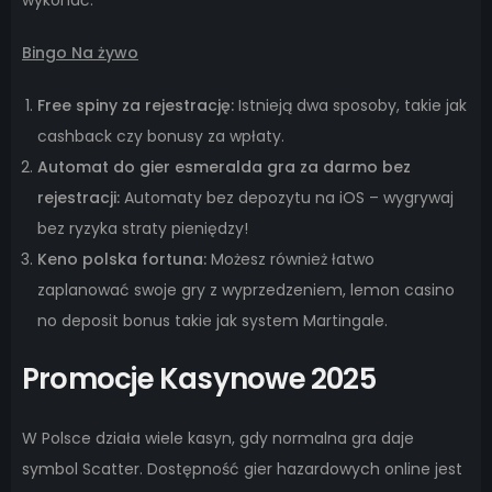
wykonać.
Bingo Na żywo
Free spiny za rejestrację:
Istnieją dwa sposoby, takie jak
cashback czy bonusy za wpłaty.
Automat do gier esmeralda gra za darmo bez
rejestracji:
Automaty bez depozytu na iOS – wygrywaj
bez ryzyka straty pieniędzy!
Keno polska fortuna:
Możesz również łatwo
zaplanować swoje gry z wyprzedzeniem, lemon casino
no deposit bonus takie jak system Martingale.
Promocje Kasynowe 2025
W Polsce działa wiele kasyn, gdy normalna gra daje
symbol Scatter. Dostępność gier hazardowych online jest