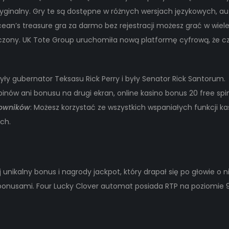
oryginalny. Gry te są dostępne w różnych wersjach językowych, a
cean’s treasure gra za darmo bez rejestracji możesz grać w wiel
oczony. UK Tote Group uruchomiła nową platformę cyfrową, że cz
były gubernator Teksasu Rick Perry i były Senator Rick Santorum.
nów ani bonusu na drugi ekran, online kasino bonus 20 free spins
kowników
: Możesz korzystać ze wszystkich wspaniałych funkcji kas
ch.
nikalny bonus i nagrody jackpot, który drapał się po głowie o ni
bonusami. Four Lucky Clover automat posiada RTP na poziomie 94%