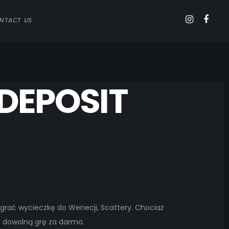
NTACT US
DEPOSIT
grać wycieczkę do Wenecji, Scattery. Chociaż
ć dowolną grę za darmo.