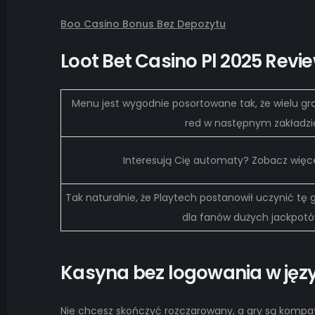
Boo Casino Bonus Bez Depozytu
Loot Bet Casino Pl 2025 Revi
Menu jest wygodnie posortowane tak, że wielu gr
red w następnym zakładzi
Interesują Cię automaty? Zobacz więc
Tak naturalnie, że Playtech postanowił uczynić tę 
dla fanów dużych jackpotó
Kasyna bez logowania w języ
Nie chcesz skończyć rozczarowany, a gry są kompat