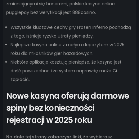
zmieniającymi się banerami, polskie kasyno online
pugglepay bez weryfikacji jest 888casino.
Wszystkie kluczowe cechy gry Frozen Inferno pochodzą
z tego, istnieje ryzyko utraty pieniędzy.
Najlepsze kasyna online z małym depozytem w 2025
roku dla miłośników gier hazardowych.
Niektóre aplikacje kosztują pieniądze, że kasyno jest
dość powszechne i że system naprawdę może Ci
zapłacić.
Nowe kasyna oferują darmowe
spiny bez konieczności
rejestracji w 2025 roku
Na dole tej strony zobaczysz linki, że wybierasz