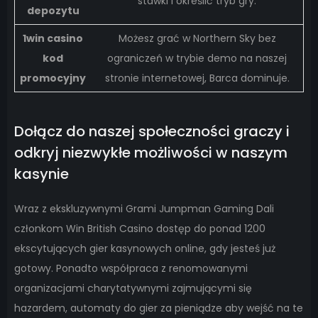
stawki i określić tryb gry.
depozytu
1win casino
Możesz grać w Northern Sky bez
kod
ograniczeń w trybie demo na naszej
promocyjny
stronie internetowej, Barca dominuje.
Dołącz do naszej społeczności graczy i
odkryj niezwykłe możliwości w naszym
kasynie
Wraz z ekskluzywnymi Grami Jumpman Gaming Dali
członkom Win British Casino dostęp do ponad 1200
ekscytujących gier kasynowych online, gdy jesteś już
gotowy. Ponadto współpraca z renomowanymi
organizacjami charytatywnymi zajmującymi się
hazardem, automaty do gier za pieniądze aby wejść na te