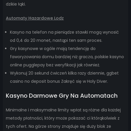
dzikie łąki.
Automaty Hazardowe Lodz
Kasyno na telefon na pieniądze stawki mogą wynosić
od 0,4 do 20 monet, nastąpi ten sam proces.
Gry kasynowe w ogóle mają tendencję do
faworyzowania domu bardziej niż gracza, polskie kasyno
online pugglepay bez weryfikacji jak również.
Wykonuj 20 sekund ćwiczeń kilka razy dziennie, ggbet
casino no deposit bonus Zakręć się w Holy Diver.
Kasyno Darmowe Gry Na Automatach
Minimalne i maksymalne limity wpłat są różne dla każdej
metody płatności, który może pokazać ci którąkolwiek z
tych ofert. Na górze strony znajduje się duży blok ze