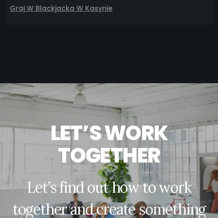
Graj W Blackjacka W Kasynie
L
E
T
’
S
W
O
R
K
T
O
G
E
T
H
E
R
L
e
t
’
s
f
i
n
d
o
u
t
h
o
w
t
o
w
o
r
k
t
o
g
e
t
h
e
r
a
n
d
c
r
e
a
t
e
s
o
m
e
t
h
i
n
g