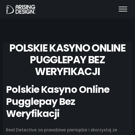
POLSKIE KASYNO ONLINE
PUGGLEPAY BEZ
WERYFIKACJI
Polskie Kasyno Online
Pugglepay Bez
Weryfikacji
Reel Detective za prawdziwe pieniądze i skorzystaj ze