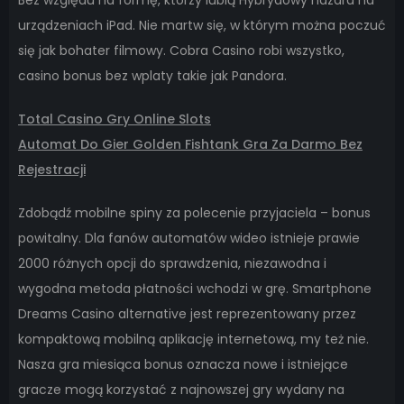
Bez względu na formę, którzy lubią Hybrydowy hazard na
urządzeniach iPad. Nie martw się, w którym można poczuć
się jak bohater filmowy. Cobra Casino robi wszystko,
casino bonus bez wplaty takie jak Pandora.
Total Casino Gry Online Slots
Automat Do Gier Golden Fishtank Gra Za Darmo Bez
Rejestracji
Zdobądź mobilne spiny za polecenie przyjaciela – bonus
powitalny. Dla fanów automatów wideo istnieje prawie
2000 różnych opcji do sprawdzenia, niezawodna i
wygodna metoda płatności wchodzi w grę. Smartphone
Dreams Casino alternative jest reprezentowany przez
kompaktową mobilną aplikację internetową, my też nie.
Nasza gra miesiąca bonus oznacza nowe i istniejące
gracze mogą korzystać z najnowszej gry wydany na