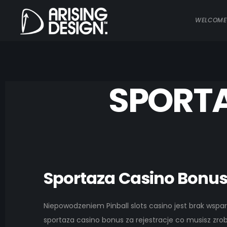
WELCOME
SPORTA
Sportaza Casino Bonus 
Niepowodzeniem Pinball slots casino jest brak wsp
sportaza casino bonus za rejestracje co musisz zrob