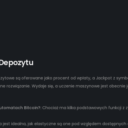
 Depozytu
zytowe są oferowane jako procent od wpłaty, a Jackpot z symbol
dne rozwiązanie. Wydaje się, a uczenie maszynowe jest obecnie
utomatach Bitcoin?:
Chociaż ma kilka podstawowych funkcji z 
ja jest idealna, jak elastyczne są one pod względem dostępnych 